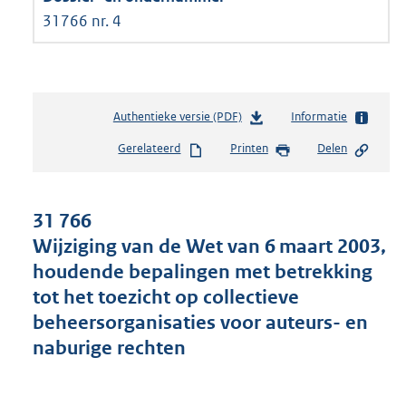
31766 nr. 4
Authentieke versie (PDF)
b
Informatie
e
Gerelateerd
Printen
Delen
s
t
a
n
31 766
d
Wijziging van de Wet van 6 maart 2003,
s
houdende bepalingen met betrekking
g
r
tot het toezicht op collectieve
o
beheersorganisaties voor auteurs- en
o
naburige rechten
t
t
e
: