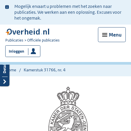
Ter
Mogelijk ervaart u problemen met het zoeken naar
informatie:
publicaties. We werken aan een oplossing. Excuses voor
het ongemak.
Menu
U
Publicaties
Officiële publicaties
bent
Inloggen
nu
hier:
Home
Kamerstuk 31766, nr. 4