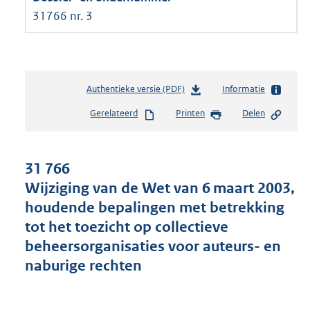
31766 nr. 3
Authentieke versie (PDF)
b
Informatie
e
Gerelateerd
Printen
Delen
s
t
a
n
31 766
d
Wijziging van de Wet van 6 maart 2003,
s
houdende bepalingen met betrekking
g
r
tot het toezicht op collectieve
o
beheersorganisaties voor auteurs- en
o
naburige rechten
t
t
e
: