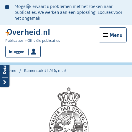
Ter
Mogelijk ervaart u problemen met het zoeken naar
informatie:
publicaties. We werken aan een oplossing. Excuses voor
het ongemak.
Menu
U
Publicaties
Officiële publicaties
bent
Inloggen
nu
hier:
Home
Kamerstuk 31766, nr. 3