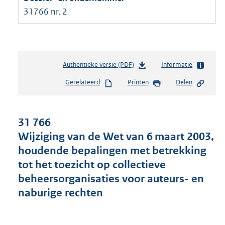
31766 nr. 2
Authentieke versie (PDF)
b
Informatie
e
Gerelateerd
Printen
Delen
s
t
a
n
31 766
d
Wijziging van de Wet van 6 maart 2003,
s
houdende bepalingen met betrekking
g
r
tot het toezicht op collectieve
o
beheersorganisaties voor auteurs- en
o
naburige rechten
t
t
e
: