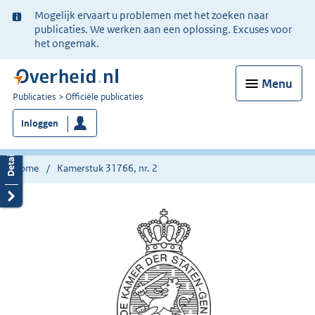
Ter
Mogelijk ervaart u problemen met het zoeken naar
informatie:
publicaties. We werken aan een oplossing. Excuses voor
het ongemak.
Menu
U
Publicaties
Officiële publicaties
bent
Inloggen
nu
hier:
Home
Kamerstuk 31766, nr. 2