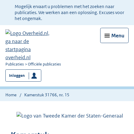
Ter
Mogelijk ervaart u problemen met het zoeken naar
informatie:
publicaties. We werken aan een oplossing. Excuses voor
het ongemak.
Menu
U
Publicaties
Officiële publicaties
bent
Inloggen
nu
hier:
Home
Kamerstuk 31766, nr. 15