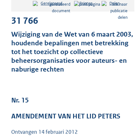
Gerelateerd
Printen
Delen
s
t
31 766
a
n
d
Wijziging van de Wet van 6 maart 2003,
s
houdende bepalingen met betrekking
g
tot het toezicht op collectieve
r
o
beheersorganisaties voor auteurs- en
o
naburige rechten
t
t
e
:
4
Nr. 15
0
K
AMENDEMENT VAN HET LID PETERS
b
Ontvangen
14 februari 2012