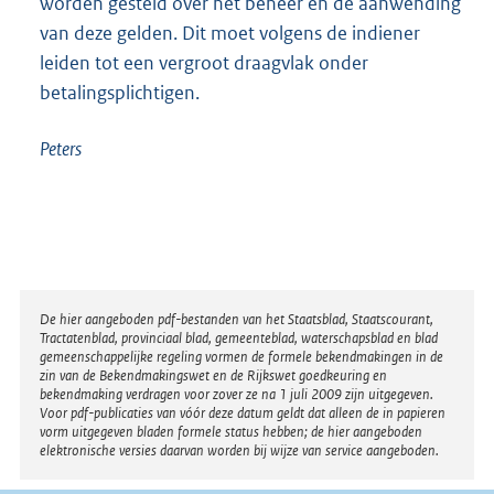
worden gesteld over het beheer en de aanwending
van deze gelden. Dit moet volgens de indiener
leiden tot een vergroot draagvlak onder
betalingsplichtigen.
Peters
Disclaimer
De hier aangeboden pdf-bestanden van het Staatsblad, Staatscourant,
Tractatenblad, provinciaal blad, gemeenteblad, waterschapsblad en blad
gemeenschappelijke regeling vormen de formele bekendmakingen in de
zin van de Bekendmakingswet en de Rijkswet goedkeuring en
bekendmaking verdragen voor zover ze na 1 juli 2009 zijn uitgegeven.
Voor pdf-publicaties van vóór deze datum geldt dat alleen de in papieren
vorm uitgegeven bladen formele status hebben; de hier aangeboden
elektronische versies daarvan worden bij wijze van service aangeboden.