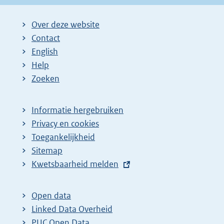
Over deze website
Contact
English
Help
Zoeken
Informatie hergebruiken
Privacy en cookies
Toegankelijkheid
Sitemap
E
Kwetsbaarheid melden
x
t
Open data
e
Linked Data Overheid
r
PUC Open Data