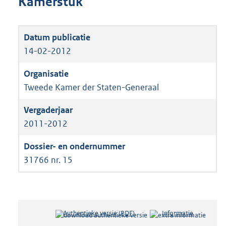
Kamerstuk
14-02-2012
Tweede Kamer der Staten-Generaal
2011-2012
31766 nr. 15
Authentieke versie (PDF)
b
Informatie
e