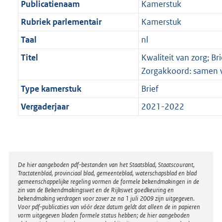
Publicatienaam
Kamerstuk
Rubriek parlementair
Kamerstuk
Taal
nl
Titel
Kwaliteit van zorg; Bri
Zorgakkoord: samen 
Type kamerstuk
Brief
Vergaderjaar
2021-2022
Disclaimer
De hier aangeboden pdf-bestanden van het Staatsblad, Staatscourant,
Tractatenblad, provinciaal blad, gemeenteblad, waterschapsblad en blad
gemeenschappelijke regeling vormen de formele bekendmakingen in de
zin van de Bekendmakingswet en de Rijkswet goedkeuring en
bekendmaking verdragen voor zover ze na 1 juli 2009 zijn uitgegeven.
Voor pdf-publicaties van vóór deze datum geldt dat alleen de in papieren
vorm uitgegeven bladen formele status hebben; de hier aangeboden