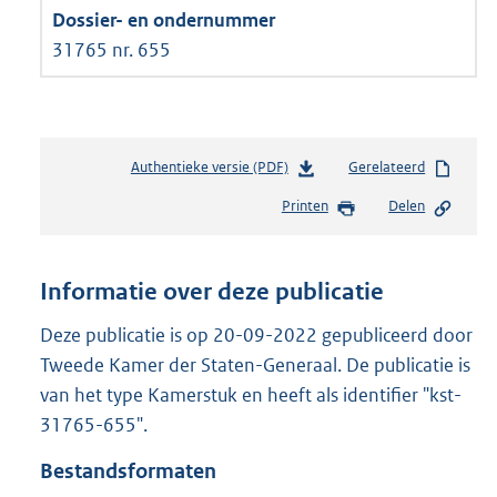
31765 nr. 655
Authentieke versie (PDF)
b
Gerelateerd
e
Printen
Delen
s
t
a
n
Informatie over deze publicatie
d
s
Deze publicatie is op 20-09-2022 gepubliceerd door
g
Tweede Kamer der Staten-Generaal. De publicatie is
r
van het type Kamerstuk en heeft als identifier "kst-
o
31765-655".
o
t
Bestandsformaten
t
e