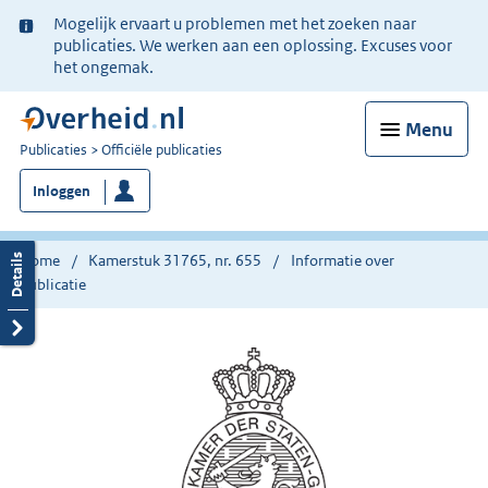
Ter
Mogelijk ervaart u problemen met het zoeken naar
informatie:
publicaties. We werken aan een oplossing. Excuses voor
het ongemak.
Menu
U
Publicaties
Officiële publicaties
bent
Inloggen
nu
hier:
Home
Kamerstuk 31765, nr. 655
Informatie over
publicatie