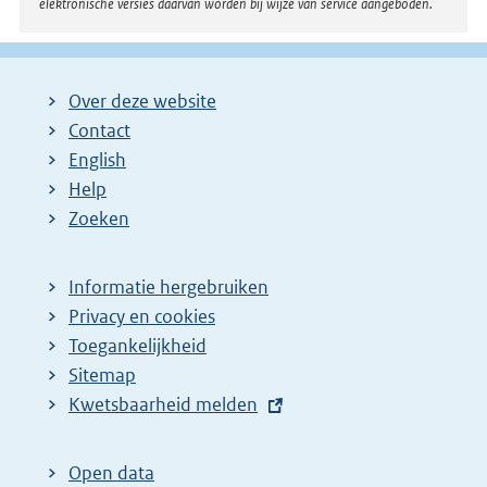
elektronische versies daarvan worden bij wijze van service aangeboden.
Over deze website
Contact
English
Help
Zoeken
Informatie hergebruiken
Privacy en cookies
Toegankelijkheid
Sitemap
E
Kwetsbaarheid melden
x
t
Open data