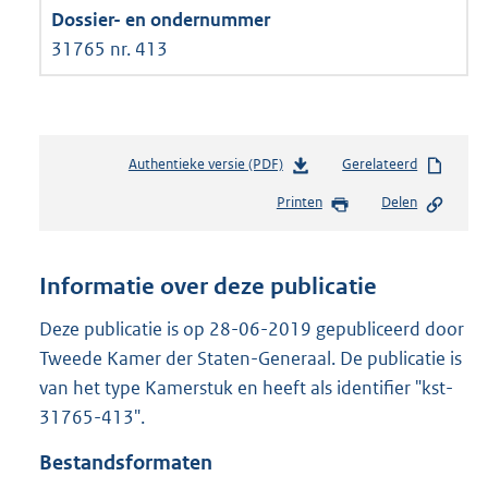
31765 nr. 413
Authentieke versie (PDF)
b
Gerelateerd
e
Printen
Delen
s
t
a
n
Informatie over deze publicatie
d
s
Deze publicatie is op 28-06-2019 gepubliceerd door
g
Tweede Kamer der Staten-Generaal. De publicatie is
r
van het type Kamerstuk en heeft als identifier "kst-
o
31765-413".
o
t
Bestandsformaten
t
e