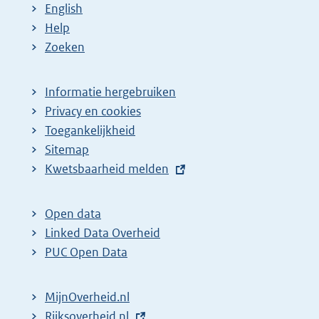
English
Help
Zoeken
Informatie hergebruiken
Privacy en cookies
Toegankelijkheid
Sitemap
E
Kwetsbaarheid melden
x
t
Open data
e
Linked Data Overheid
r
PUC Open Data
n
e
MijnOverheid.nl
l
E
Rijksoverheid.nl