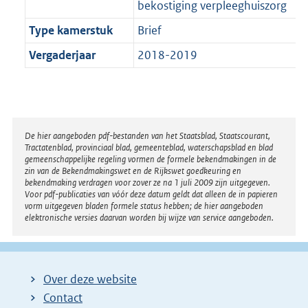
bekostiging verpleeghuiszorg
Type kamerstuk
Brief
Vergaderjaar
2018-2019
Disclaimer
De hier aangeboden pdf-bestanden van het Staatsblad, Staatscourant,
Tractatenblad, provinciaal blad, gemeenteblad, waterschapsblad en blad
gemeenschappelijke regeling vormen de formele bekendmakingen in de
zin van de Bekendmakingswet en de Rijkswet goedkeuring en
bekendmaking verdragen voor zover ze na 1 juli 2009 zijn uitgegeven.
Voor pdf-publicaties van vóór deze datum geldt dat alleen de in papieren
vorm uitgegeven bladen formele status hebben; de hier aangeboden
elektronische versies daarvan worden bij wijze van service aangeboden.
Over deze website
Contact