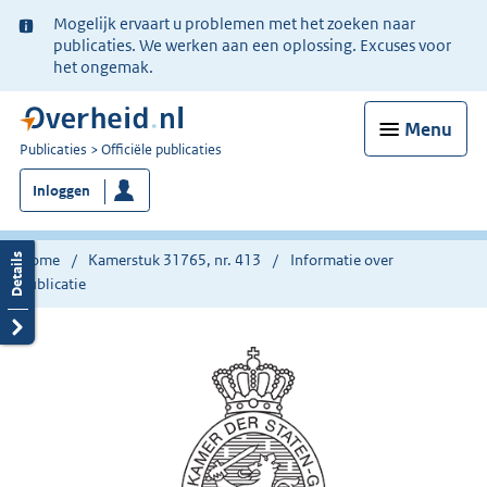
Ter
Mogelijk ervaart u problemen met het zoeken naar
informatie:
publicaties. We werken aan een oplossing. Excuses voor
het ongemak.
Menu
U
Publicaties
Officiële publicaties
bent
Inloggen
nu
hier:
Home
Kamerstuk 31765, nr. 413
Informatie over
publicatie