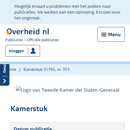
Ter
Mogelijk ervaart u problemen met het zoeken naar
informatie:
publicaties. We werken aan een oplossing. Excuses voor
het ongemak.
Menu
U
Publicaties
Officiële publicaties
bent
Inloggen
nu
hier:
Home
Kamerstuk 31765, nr. 353
Kamerstuk