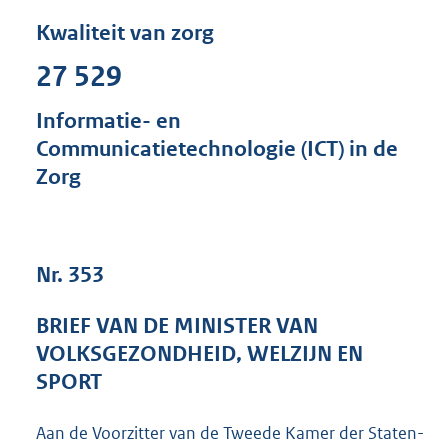
n
d
Kwaliteit van zorg
s
g
27 529
r
o
Informatie- en
o
Communicatietechnologie (ICT) in de
t
t
Zorg
e
:
3
9
Nr. 353
K
b
BRIEF VAN DE MINISTER VAN
VOLKSGEZONDHEID, WELZIJN EN
SPORT
Aan de Voorzitter van de Tweede Kamer der Staten-