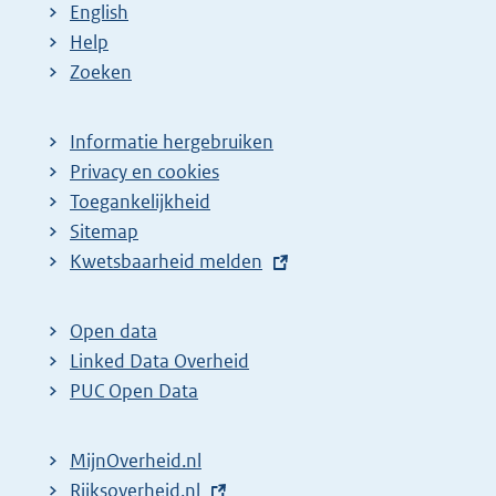
English
Help
Zoeken
Informatie hergebruiken
Privacy en cookies
Toegankelijkheid
Sitemap
E
Kwetsbaarheid melden
x
t
Open data
e
Linked Data Overheid
r
PUC Open Data
n
e
MijnOverheid.nl
l
E
Rijksoverheid.nl