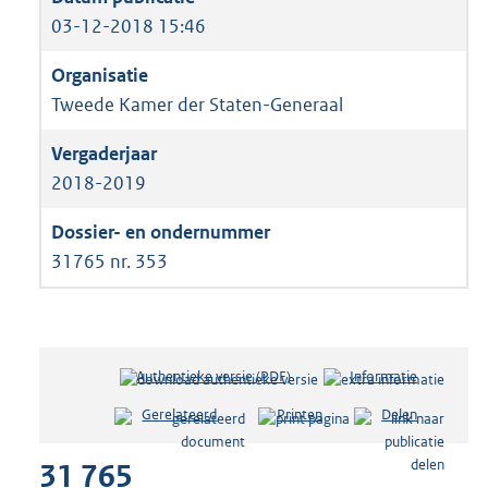
03-12-2018 15:46
Tweede Kamer der Staten-Generaal
2018-2019
31765 nr. 353
Authentieke versie (PDF)
b
Informatie
e
Gerelateerd
Printen
Delen
s
t
31 765
a