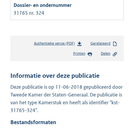
31765 nr. 324
Authentieke versie (PDF)
b
Gerelateerd
e
Printen
Delen
s
t
a
n
Informatie over deze publicatie
d
s
Deze publicatie is op 11-06-2018 gepubliceerd door
g
Tweede Kamer der Staten-Generaal. De publicatie is
r
van het type Kamerstuk en heeft als identifier "kst-
o
31765-324".
o
t
Bestandsformaten
t
e