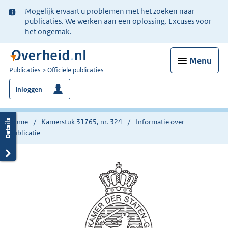
Ter
Mogelijk ervaart u problemen met het zoeken naar
informatie:
publicaties. We werken aan een oplossing. Excuses voor
het ongemak.
Menu
U
Publicaties
Officiële publicaties
bent
Inloggen
nu
hier:
Home
Kamerstuk 31765, nr. 324
Informatie over
publicatie