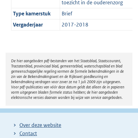
toezicht in de ouderenzorg
Type kamerstuk
Brief
Vergaderjaar
2017-2018
Disclaimer
De hier aangeboden pdf-bestanden van het Staatsblad, Staatscourant,
Tractatenblad, provinciaal blad, gemeenteblad, waterschapsblad en blad
gemeenschappelijke regeling vormen de formele bekendmakingen in de
zin van de Bekendmakingswet en de Rijkswet goedkeuring en
bekendmaking verdragen voor zover ze na 1 juli 2009 zijn uitgegeven.
Voor pdf-publicaties van vóór deze datum geldt dat alleen de in papieren
vorm uitgegeven bladen formele status hebben; de hier aangeboden
elektronische versies daarvan worden bij wijze van service aangeboden.
Over deze website
Contact