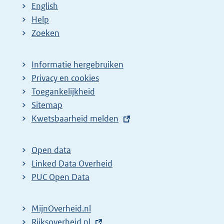
English
Help
Zoeken
Informatie hergebruiken
Privacy en cookies
Toegankelijkheid
Sitemap
E
Kwetsbaarheid melden
x
t
Open data
e
Linked Data Overheid
r
PUC Open Data
n
e
MijnOverheid.nl
l
E
Rijksoverheid.nl