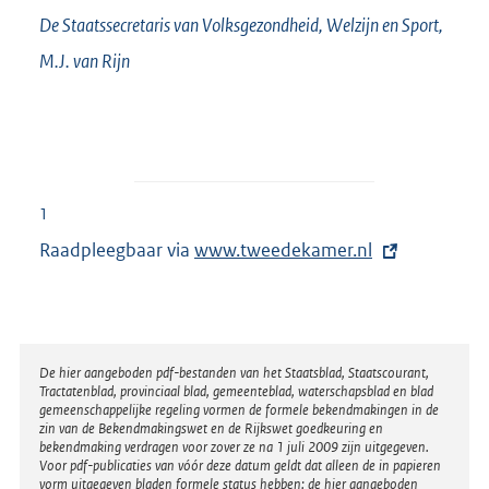
De Staatssecretaris van Volksgezondheid, Welzijn en Sport,
M.J. van
Rijn
1
Raadpleegbaar via
E
www.tweedekamer.nl
x
t
e
r
Disclaimer
De hier aangeboden pdf-bestanden van het Staatsblad, Staatscourant,
Tractatenblad, provinciaal blad, gemeenteblad, waterschapsblad en blad
n
gemeenschappelijke regeling vormen de formele bekendmakingen in de
e
zin van de Bekendmakingswet en de Rijkswet goedkeuring en
bekendmaking verdragen voor zover ze na 1 juli 2009 zijn uitgegeven.
l
Voor pdf-publicaties van vóór deze datum geldt dat alleen de in papieren
i
vorm uitgegeven bladen formele status hebben; de hier aangeboden