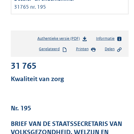
31765 nr. 195
Authentieke versie (PDF)
b
Informatie
e
Gerelateerd
Printen
Delen
s
t
31 765
a
n
d
Kwaliteit van zorg
s
g
r
o
Nr. 195
o
t
t
BRIEF VAN DE STAATSSECRETARIS VAN
e
VOLKSGEZONDHEID, WELZIJN EN
: