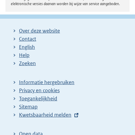
elektronische versies daarvan worden bij wijze van service aangeboden.
n
k
:
Over deze website
Contact
English
Help
Zoeken
Informatie hergebruiken
Privacy en cookies
Toegankelijkheid
Sitemap
E
Kwetsbaarheid melden
x
t
Open data