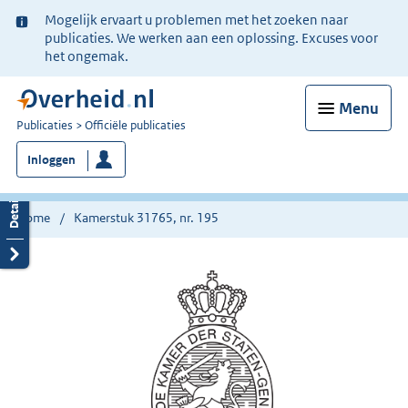
Ter
Mogelijk ervaart u problemen met het zoeken naar
informatie:
publicaties. We werken aan een oplossing. Excuses voor
het ongemak.
Menu
U
Publicaties
Officiële publicaties
bent
Inloggen
nu
hier:
Home
Kamerstuk 31765, nr. 195