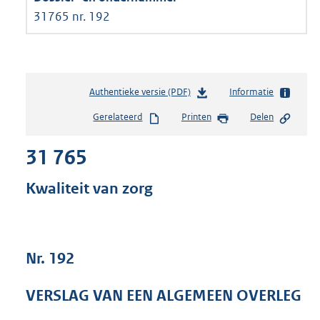
31765 nr. 192
Authentieke versie (PDF)
b
Informatie
e
Gerelateerd
Printen
Delen
s
t
31 765
a
n
d
Kwaliteit van zorg
s
g
r
o
Nr. 192
o
t
t
VERSLAG VAN EEN ALGEMEEN OVERLEG
e
: