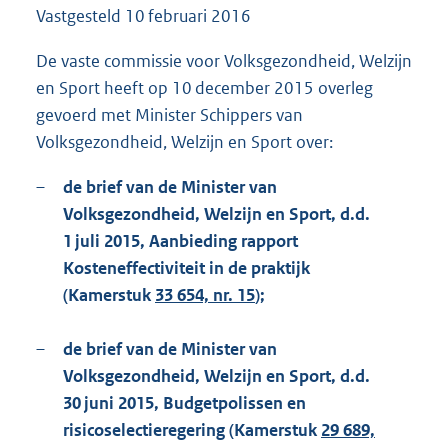
Vastgesteld
10 februari 2016
1
4
9
De vaste commissie voor Volksgezondheid, Welzijn
K
en Sport heeft op 10 december 2015 overleg
b
gevoerd met Minister Schippers van
Volksgezondheid, Welzijn en Sport over:
–
de brief van de Minister van
Volksgezondheid, Welzijn en Sport, d.d.
1 juli 2015, Aanbieding rapport
Kosteneffectiviteit in de praktijk
(Kamerstuk
33 654, nr. 15
);
–
de brief van de Minister van
Volksgezondheid, Welzijn en Sport, d.d.
30 juni 2015, Budgetpolissen en
risicoselectieregering (Kamerstuk
29 689,