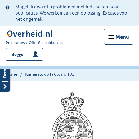
Ter
Mogelijk ervaart u problemen met het zoeken naar
informatie:
publicaties. We werken aan een oplossing. Excuses voor
het ongemak.
Menu
U
Publicaties
Officiële publicaties
bent
Inloggen
nu
hier:
Home
Kamerstuk 31765, nr. 192