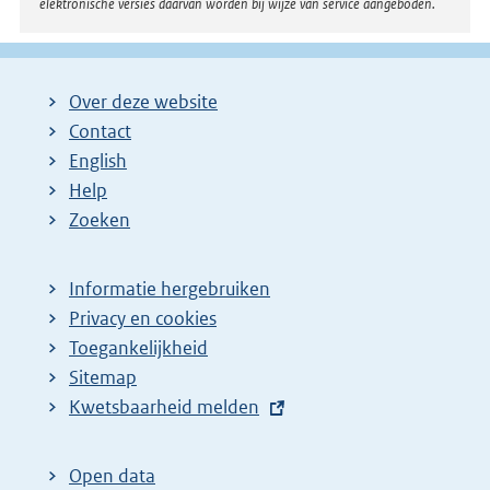
elektronische versies daarvan worden bij wijze van service aangeboden.
Over deze website
Contact
English
Help
Zoeken
Informatie hergebruiken
Privacy en cookies
Toegankelijkheid
Sitemap
E
Kwetsbaarheid melden
x
t
Open data