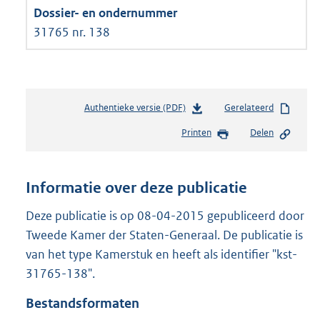
31765 nr. 138
Authentieke versie (PDF)
b
Gerelateerd
e
Printen
Delen
s
t
a
n
Informatie over deze publicatie
d
s
Deze publicatie is op 08-04-2015 gepubliceerd door
g
Tweede Kamer der Staten-Generaal. De publicatie is
r
van het type Kamerstuk en heeft als identifier "kst-
o
31765-138".
o
t
Bestandsformaten
t
e