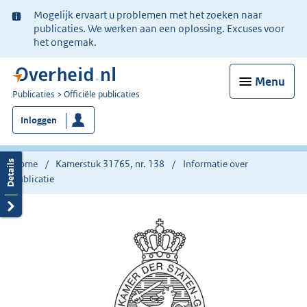
Ter
Mogelijk ervaart u problemen met het zoeken naar
informatie:
publicaties. We werken aan een oplossing. Excuses voor
het ongemak.
Menu
U
Publicaties
Officiële publicaties
bent
Inloggen
nu
hier:
Home
Kamerstuk 31765, nr. 138
Informatie over
publicatie