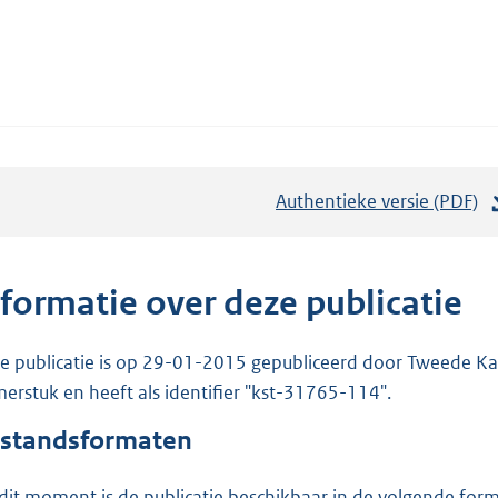
Authentieke versie (PDF)
b
e
s
t
nformatie over deze publicatie
a
n
e publicatie is op 29-01-2015 gepubliceerd door Tweede Kam
d
erstuk en heeft als identifier "kst-31765-114".
s
standsformaten
g
r
dit moment is de publicatie beschikbaar in de volgende for