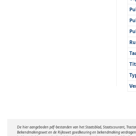
Pu
Pu
Pu
Ru
Ta
Tit
Ty
Ve
De hier aangeboden pdf-bestanden van het Staatsblad, Staatscourant, Tract
Disclaimer
Bekendmakingswet en de Rijkswet goedkeuring en bekendmaking verdragen voor