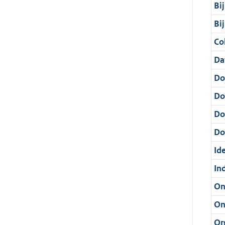
Bi
Bi
Col
Da
Do
Do
Do
Dos
Ide
In
On
On
Or