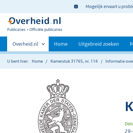
Ter
Mogelijk ervaart u prob
informatie:
U
Publicaties
Officiële publicaties
bent
Primaire
nu
Andere
Overheid.nl
Home
Uitgebreid zoeken
M
hier:
sites
navigatie
binnen
U bent hier:
Home
Kamerstuk 31765, nr. 114
Informatie over
K
Dat
29-