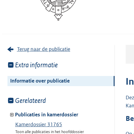
Terug naar de publicatie
Toon
Extra informatie
meer
van:
I
Informatie over publicatie
Dez
Toon
Gerelateerd
Kam
meer
van:
Publicaties in kamerdossier
Be
Kamerdossier 31765
Toon alle publicaties in het hoofddossier
Op 