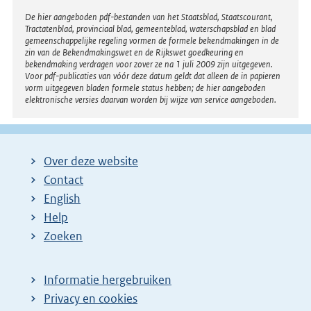
r
Disclaimer
De hier aangeboden pdf-bestanden van het Staatsblad, Staatscourant,
Tractatenblad, provinciaal blad, gemeenteblad, waterschapsblad en blad
n
gemeenschappelijke regeling vormen de formele bekendmakingen in de
e
zin van de Bekendmakingswet en de Rijkswet goedkeuring en
bekendmaking verdragen voor zover ze na 1 juli 2009 zijn uitgegeven.
l
Voor pdf-publicaties van vóór deze datum geldt dat alleen de in papieren
i
vorm uitgegeven bladen formele status hebben; de hier aangeboden
elektronische versies daarvan worden bij wijze van service aangeboden.
n
k
:
Over deze website
Contact
English
Help
Zoeken
Informatie hergebruiken
Privacy en cookies