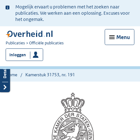
Ter
Mogelijk ervaart u problemen met het zoeken naar
informatie:
publicaties. We werken aan een oplossing. Excuses voor
het ongemak.
Menu
U
Publicaties
Officiële publicaties
bent
Inloggen
nu
hier:
Home
Kamerstuk 31753, nr. 191