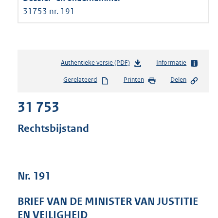
31753 nr. 191
Authentieke versie (PDF)
b
Informatie
e
Gerelateerd
Printen
Delen
s
t
31 753
a
n
d
Rechtsbijstand
s
g
r
o
Nr. 191
o
t
t
BRIEF VAN DE MINISTER VAN JUSTITIE
e
EN VEILIGHEID
: