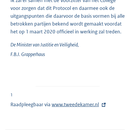
Ik zal er samen met de Voorzitter van het College
voor zorgen dat dit Protocol en daarmee ook de
uitgangspunten die daarvoor de basis vormen bij alle
betrokken partijen bekend wordt gemaakt voordat
het op 1 maart 2020 officieel in werking zal treden.
De Minister van Justitie en Veiligheid,
F.B.J.
Grapperhaus
1
Raadpleegbaar via
E
www.tweedekamer.nl
x
t
e