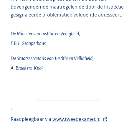
bovengenoemde maatregelen de door de Inspectie
gesignaleerde problematiek voldoende adresseert.
De Minister van Justitie en Veiligheid,
F.B.J.
Grapperhaus
De Staatssecretaris van Justitie en Veiligheid,
A.
Broekers-Knol
1
Raadpleegbaar via
E
www.tweedekamer.nl
x