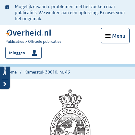
Ter
Mogelijk ervaart u problemen met het zoeken naar
informatie:
publicaties. We werken aan een oplossing. Excuses voor
het ongemak.
Menu
U
Publicaties
Officiële publicaties
bent
Inloggen
nu
hier:
Home
Kamerstuk 30010, nr. 46