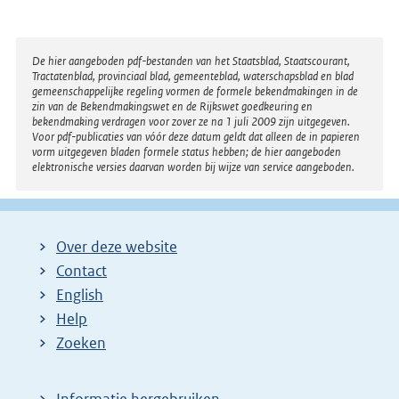
t
e
r
Disclaimer
De hier aangeboden pdf-bestanden van het Staatsblad, Staatscourant,
Tractatenblad, provinciaal blad, gemeenteblad, waterschapsblad en blad
n
gemeenschappelijke regeling vormen de formele bekendmakingen in de
e
zin van de Bekendmakingswet en de Rijkswet goedkeuring en
bekendmaking verdragen voor zover ze na 1 juli 2009 zijn uitgegeven.
l
Voor pdf-publicaties van vóór deze datum geldt dat alleen de in papieren
i
vorm uitgegeven bladen formele status hebben; de hier aangeboden
elektronische versies daarvan worden bij wijze van service aangeboden.
n
k
:
Over deze website
Contact
English
Help
Zoeken
Informatie hergebruiken