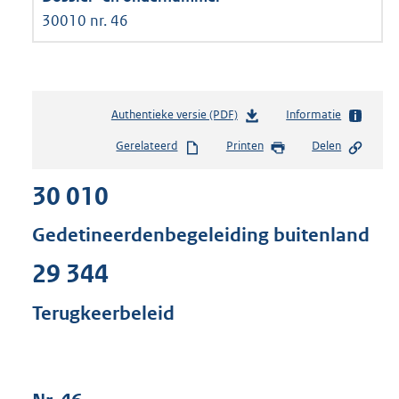
30010 nr. 46
Authentieke versie (PDF)
b
Informatie
e
Gerelateerd
Printen
Delen
s
t
30 010
a
n
d
Gedetineerdenbegeleiding buitenland
s
g
29 344
r
o
Terugkeerbeleid
o
t
t
e
: