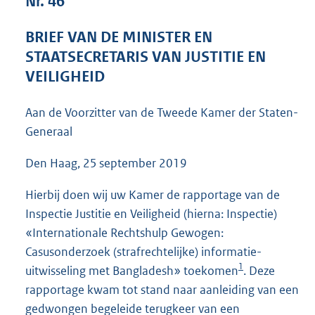
Nr. 46
4
3
BRIEF VAN DE MINISTER EN
K
STAATSECRETARIS VAN JUSTITIE EN
b
VEILIGHEID
Aan de Voorzitter van de Tweede Kamer der Staten-
Generaal
Den Haag, 25 september 2019
Hierbij doen wij uw Kamer de rapportage van de
Inspectie Justitie en Veiligheid (hierna: Inspectie)
«Internationale Rechtshulp Gewogen:
Casusonderzoek (strafrechtelijke) informatie-
1
uitwisseling met Bangladesh» toekomen
. Deze
rapportage kwam tot stand naar aanleiding van een
gedwongen begeleide terugkeer van een