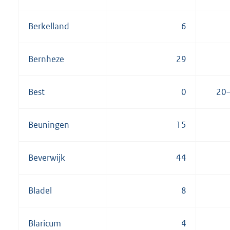
Berkelland
6
Bernheze
29
Best
0
20
Beuningen
15
Beverwijk
44
Bladel
8
Blaricum
4