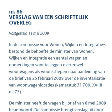
t
t
nr. 86
e
VERSLAG VAN EEN SCHRIFTELIJK
:
OVERLEG
3
4
Vastgesteld 11 mei 2009
K
b
1
In de commissie voor Wonen, Wijken en Integratie
,
bestond de behoefte de minister van Wonen,
Wijken en Integratie een aantal vragen en
opmerkingen voor te leggen over zowel
woonwagens als woonschepen naar aanleiding van
de brief van 25 februari 2009 over de inventarisatie
van woonwagenlocaties (kamerstuk 31 700, XVIIII
nr. 75).
De minister heeft de vragen bij brief van 8 mei 2009
beantwoord. De commissie brengt verslag uit door