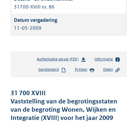
31700-XVIII nr. 86
11-05-2009
Authentieke versie (PDF)
b
Informatie
e
Gerelateerd
Printen
Delen
s
t
a
n
31 700 XVIII
d
Vaststelling van de begrotingsstaten
s
van de begroting Wonen, Wijken en
g
r
Integratie (XVIII) voor het jaar 2009
o
o