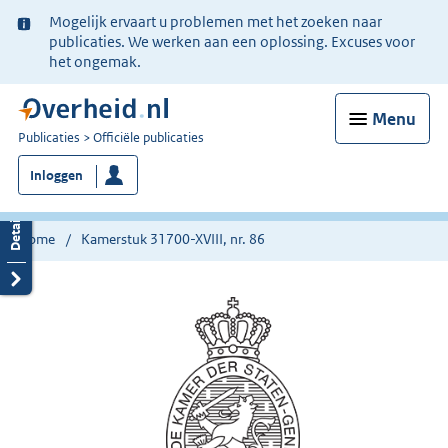
Ter
Mogelijk ervaart u problemen met het zoeken naar
informatie:
publicaties. We werken aan een oplossing. Excuses voor
het ongemak.
Menu
U
Publicaties
Officiële publicaties
bent
Inloggen
nu
hier:
Home
Kamerstuk 31700-XVIII, nr. 86