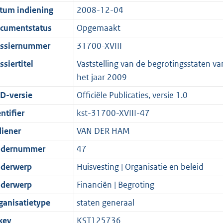
t
a
c
:
e
t
tum indiening
2008-12-04
s
d
i
t
a
1
:
e
g
s
e
i
t
3
2
:
cumentstatus
Opgemaakt
r
g
i
e
i
K
K
1
ssiernummer
31700-XVIII
o
r
n
i
e
b
b
K
siertitel
Vaststelling van de begrotingsstaten va
o
o
f
n
i
b
het jaar 2009
t
o
o
f
n
t
t
r
o
f
D-versie
Officiële Publicaties, versie 1.0
e
t
m
r
o
ntifier
kst-31700-XVIII-47
:
e
a
m
r
diener
VAN DER HAM
2
:
a
a
m
K
2
t
a
a
dernummer
47
b
K
t
a
derwerp
Huisvesting | Organisatie en beleid
b
t
derwerp
Financiën | Begroting
ganisatietype
staten generaal
key
KST125736