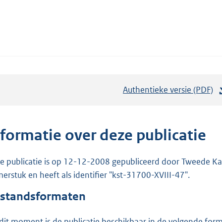
Authentieke versie (PDF)
b
e
s
t
nformatie over deze publicatie
a
n
e publicatie is op 12-12-2008 gepubliceerd door Tweede Kam
d
erstuk en heeft als identifier "kst-31700-XVIII-47".
s
standsformaten
g
r
dit moment is de publicatie beschikbaar in de volgende for