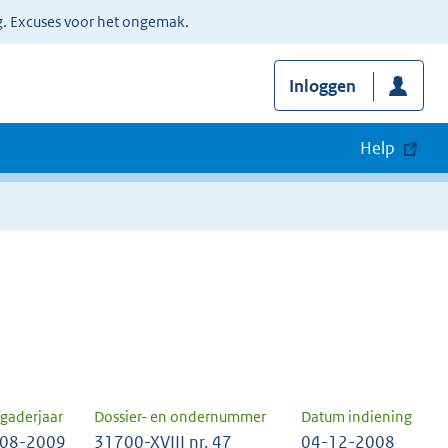
g. Excuses voor het ongemak.
Inloggen
Help
gaderjaar
Dossier- en ondernummer
Datum indiening
08-2009
31700-XVIII nr. 47
04-12-2008