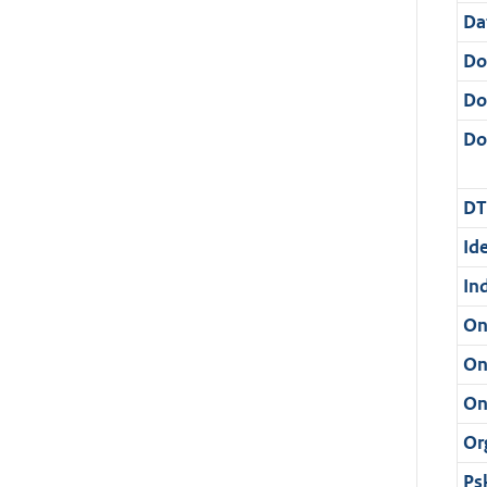
Da
Do
Do
Dos
DT
Ide
In
On
On
On
Or
Ps