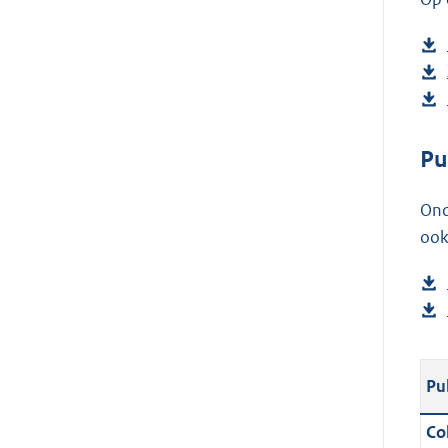
Pu
Ond
ook
Pu
Col