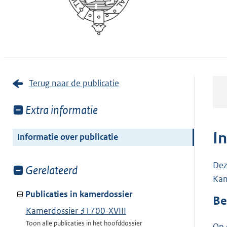
Terug naar de publicatie
Toon
Extra informatie
meer
van:
I
Informatie over publicatie
Dez
Toon
Gerelateerd
Kam
meer
van:
Publicaties in kamerdossier
Be
Kamerdossier 31700-XVIII
Toon alle publicaties in het hoofddossier
Op 