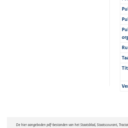
Pu
Pu
Pu
or
Ru
Ta
Tit
Ve
De hier aangeboden pdf-bestanden van het Staatsblad, Staatscourant, Tract
Disclaimer