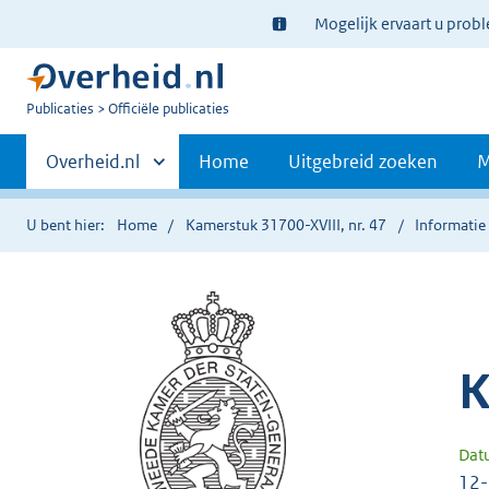
Ter
Mogelijk ervaart u prob
informatie:
U
Publicaties
Officiële publicaties
bent
Primaire
nu
Andere
Overheid.nl
Home
Uitgebreid zoeken
M
hier:
sites
navigatie
binnen
U bent hier:
Home
Kamerstuk 31700-XVIII, nr. 47
Informatie 
K
Dat
12