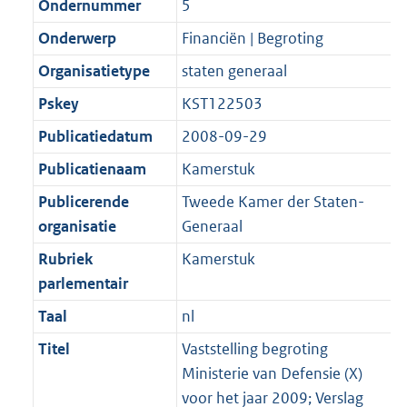
Ondernummer
5
b
K
t
b
Onderwerp
Financiën | Begroting
Organisatietype
staten generaal
Pskey
KST122503
Publicatiedatum
2008-09-29
Publicatienaam
Kamerstuk
Publicerende
Tweede Kamer der Staten-
organisatie
Generaal
Rubriek
Kamerstuk
parlementair
Taal
nl
Titel
Vaststelling begroting
Ministerie van Defensie (X)
voor het jaar 2009; Verslag