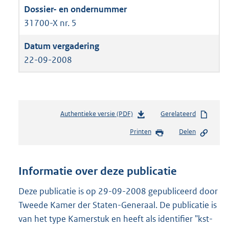
31700-X nr. 5
22-09-2008
Authentieke versie (PDF)
b
Gerelateerd
e
Printen
Delen
s
t
a
n
Informatie over deze publicatie
d
s
Deze publicatie is op 29-09-2008 gepubliceerd door
g
Tweede Kamer der Staten-Generaal. De publicatie is
r
van het type Kamerstuk en heeft als identifier "kst-
o