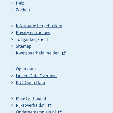
Help
Zoeken
Informatie hergebruiken
Privacy en cookies
Toegankelijkheid
Sitemap
E
Kwetsbaarheid melden
x
t
Open data
e
Linked Data Overheid
r
PUC Open Data
n
e
MijnOverheid.nl
l
E
Rijksoverheid.nl
i
x
E
Ondernemersplein.nl