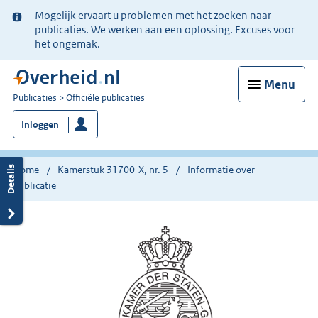
Ter
Mogelijk ervaart u problemen met het zoeken naar
informatie:
publicaties. We werken aan een oplossing. Excuses voor
het ongemak.
Menu
U
Publicaties
Officiële publicaties
bent
Inloggen
nu
hier:
Home
Kamerstuk 31700-X, nr. 5
Informatie over
publicatie