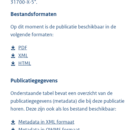
31700-X-5".
o
t
Bestandsformaten
t
e
Op dit moment is de publicatie beschikbaar in de
:
6
volgende formaten:
0
K
D
PDF
b
b
o
D
XML
e
b
w
o
D
HTML
s
e
b
n
w
o
t
s
e
l
n
w
a
t
s
Publicatiegegevens
o
l
n
n
a
t
Onderstaande tabel bevat een overzicht van de
a
o
l
d
n
a
publicatiegegevens (metadata) die bij deze publicatie
d
a
o
s
d
n
horen. Deze zijn ook als los bestand beschikbaar:
p
d
a
g
s
d
u
p
d
r
g
s
Metadata in XML formaat
b
b
u
p
o
r
g
Metadata in OWMS formaat
e
b