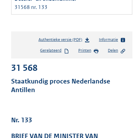
31568 nr. 133
Authentieke versie (PDF)
b
Informatie
e
Gerelateerd
Printen
Delen
s
t
31 568
a
n
d
Staatkundig proces Nederlandse
s
Antillen
g
r
o
o
t
Nr. 133
t
e
BRIEF VAN DE MINISTER VAN
: