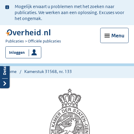
Ter
Mogelijk ervaart u problemen met het zoeken naar
informatie:
publicaties. We werken aan een oplossing. Excuses voor
het ongemak.
Menu
U
Publicaties
Officiële publicaties
bent
Inloggen
nu
hier:
Home
Kamerstuk 31568, nr. 133