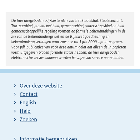
Disclaimer
De hier aangeboden pdf-bestanden van het Staatsblad, Staatscourant,
Tractatenblad, provinciaal blad, gemeenteblad, waterschapsblad en blad
gemeenschappelijke regeling vormen de formele bekendmakingen in de
zin van de Bekendmakingswet en de Rijkswet goedkeuring en
bekendmaking verdragen voor zover ze na 1 juli 2009 zijn uitgegeven.
Voor pdf-publicaties van vóór deze datum geldt dat alleen de in papieren
vorm uitgegeven bladen formele status hebben; de hier aangeboden
elektronische versies daarvan worden bij wijze van service aangeboden.
Over deze website
Contact
English
Help
Zoeken
Informatie hergebruiken