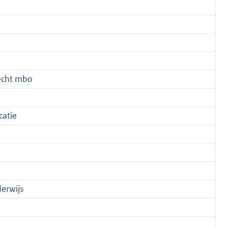
recht mbo
atie
erwijs