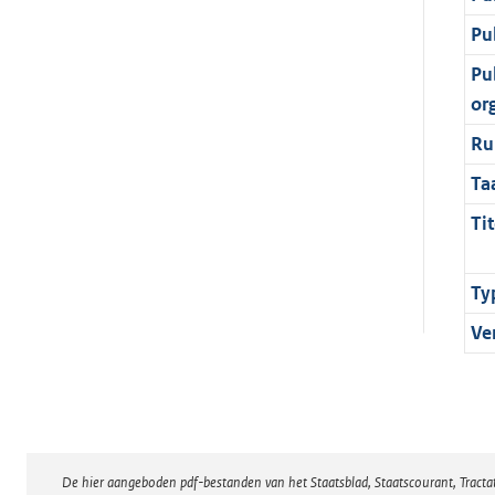
Pu
Pu
or
Ru
Ta
Tit
Ty
Ve
De hier aangeboden pdf-bestanden van het Staatsblad, Staatscourant, Tract
Disclaimer