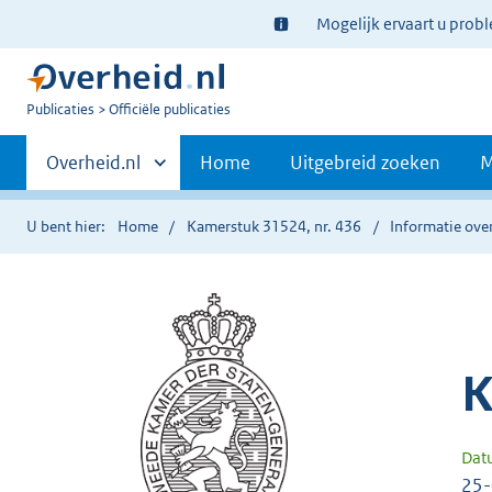
Ter
Mogelijk ervaart u prob
informatie:
U
Publicaties
Officiële publicaties
bent
Primaire
nu
Andere
Overheid.nl
Home
Uitgebreid zoeken
M
hier:
sites
navigatie
binnen
U bent hier:
Home
Kamerstuk 31524, nr. 436
Informatie over
K
Dat
25-