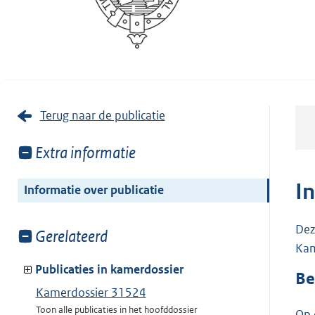
Terug naar de publicatie
Toon
Extra informatie
meer
van:
I
Informatie over publicatie
Dez
Toon
Gerelateerd
Kam
meer
van:
Publicaties in kamerdossier
Be
Kamerdossier 31524
Toon alle publicaties in het hoofddossier
Op 