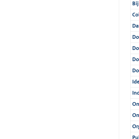
Bi
Col
Da
Do
Do
Do
Dos
Ide
In
On
On
Or
Pu