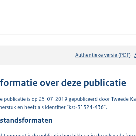
Authentieke versie (PDF)
b
e
s
t
nformatie over deze publicatie
a
n
e publicatie is op 25-07-2019 gepubliceerd door Tweede Kam
d
erstuk en heeft als identifier "kst-31524-436".
s
standsformaten
g
r
dit moment is de publicatie beschikbaar in de volgende for