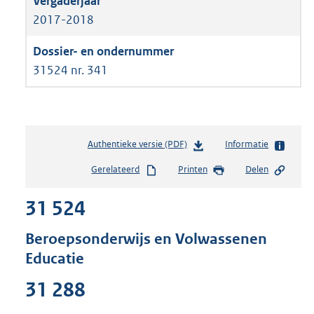
2017-2018
31524 nr. 341
Authentieke versie (PDF)
b
Informatie
e
Gerelateerd
Printen
Delen
s
t
31 524
a
n
d
Beroepsonderwijs en Volwassenen
s
Educatie
g
r
31 288
o
o