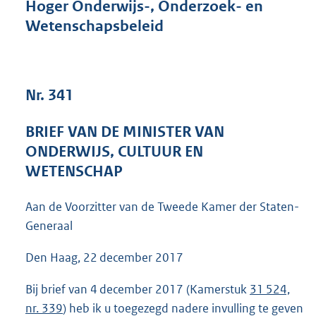
Hoger Onderwijs-, Onderzoek- en
t
t
Wetenschapsbeleid
e
:
4
7
Nr. 341
K
b
BRIEF VAN DE MINISTER VAN
ONDERWIJS, CULTUUR EN
WETENSCHAP
Aan de Voorzitter van de Tweede Kamer der Staten-
Generaal
Den Haag, 22 december 2017
Bij brief van 4 december 2017 (Kamerstuk
31 524,
nr. 339
) heb ik u toegezegd nadere invulling te geven