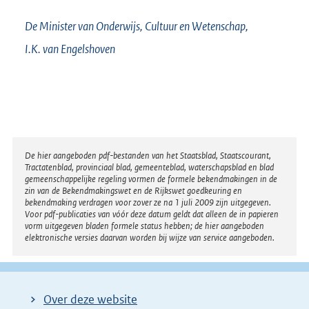
De Minister van Onderwijs, Cultuur en Wetenschap,
I.K. van
Engelshoven
Disclaimer
De hier aangeboden pdf-bestanden van het Staatsblad, Staatscourant,
Tractatenblad, provinciaal blad, gemeenteblad, waterschapsblad en blad
gemeenschappelijke regeling vormen de formele bekendmakingen in de
zin van de Bekendmakingswet en de Rijkswet goedkeuring en
bekendmaking verdragen voor zover ze na 1 juli 2009 zijn uitgegeven.
Voor pdf-publicaties van vóór deze datum geldt dat alleen de in papieren
vorm uitgegeven bladen formele status hebben; de hier aangeboden
elektronische versies daarvan worden bij wijze van service aangeboden.
Over deze website