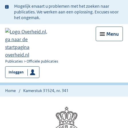
Ter
Mogelijk ervaart u problemen met het zoeken naar
informatie:
publicaties. We werken aan een oplossing. Excuses voor
het ongemak.
Menu
U
Publicaties
Officiële publicaties
bent
Inloggen
nu
hier:
Home
Kamerstuk 31524, nr. 341