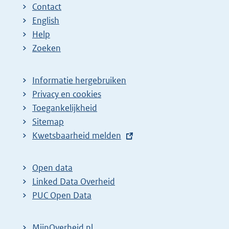
Contact
English
Help
Zoeken
Informatie hergebruiken
Privacy en cookies
Toegankelijkheid
Sitemap
E
Kwetsbaarheid melden
x
t
Open data
e
Linked Data Overheid
r
PUC Open Data
n
e
MijnOverheid.nl