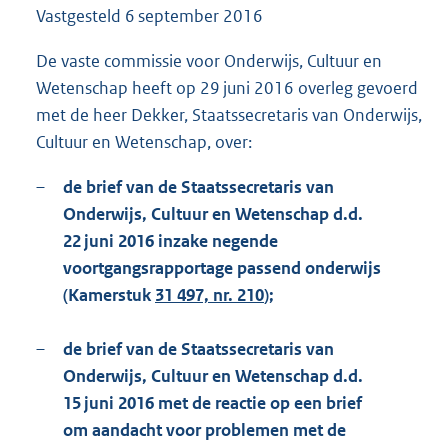
Vastgesteld
6 september 2016
1
8
2
De vaste commissie voor Onderwijs, Cultuur en
K
Wetenschap heeft op 29 juni 2016 overleg gevoerd
b
met de heer Dekker, Staatssecretaris van Onderwijs,
Cultuur en Wetenschap, over:
–
de brief van de Staatssecretaris van
Onderwijs, Cultuur en Wetenschap d.d.
22 juni 2016 inzake negende
voortgangsrapportage passend onderwijs
(Kamerstuk
31 497, nr. 210
);
–
de brief van de Staatssecretaris van
Onderwijs, Cultuur en Wetenschap d.d.
15 juni 2016 met de reactie op een brief
om aandacht voor problemen met de