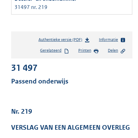
31497 nr. 219
Authentieke versie (PDF)
b
Informatie
e
Gerelateerd
Printen
Delen
s
t
31 497
a
n
d
Passend onderwijs
s
g
r
o
Nr. 219
o
t
t
VERSLAG VAN EEN ALGEMEEN OVERLEG
e
: