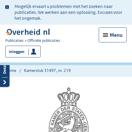
Ter
Mogelijk ervaart u problemen met het zoeken naar
informatie:
publicaties. We werken aan een oplossing. Excuses voor
het ongemak.
Menu
U
Publicaties
Officiële publicaties
bent
Inloggen
nu
hier:
Home
Kamerstuk 31497, nr. 219