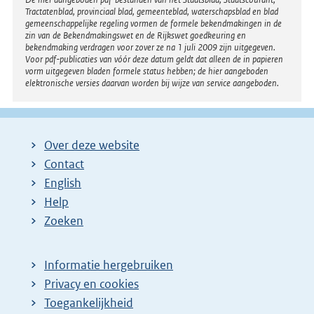
Disclaimer
Tractatenblad, provinciaal blad, gemeenteblad, waterschapsblad en blad
n
gemeenschappelijke regeling vormen de formele bekendmakingen in de
e
zin van de Bekendmakingswet en de Rijkswet goedkeuring en
bekendmaking verdragen voor zover ze na 1 juli 2009 zijn uitgegeven.
l
Voor pdf-publicaties van vóór deze datum geldt dat alleen de in papieren
i
vorm uitgegeven bladen formele status hebben; de hier aangeboden
elektronische versies daarvan worden bij wijze van service aangeboden.
n
k
:
Over deze website
Contact
English
Help
Zoeken
Informatie hergebruiken
Privacy en cookies
Toegankelijkheid