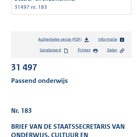
31497 nr. 183
Authentieke versie (PDF)
b
Informatie
e
Gerelateerd
Printen
Delen
s
t
31 497
a
n
d
Passend onderwijs
s
g
r
o
Nr. 183
o
t
t
BRIEF VAN DE STAATSSECRETARIS VAN
e
ONDERWIJS, CULTUUR EN
: