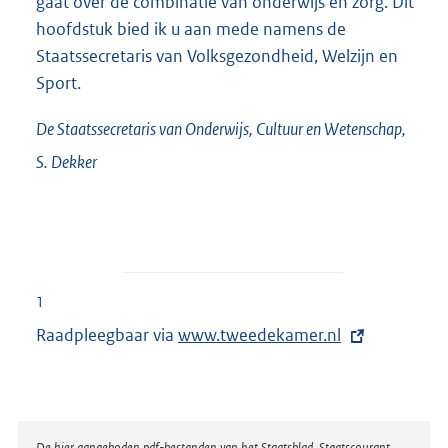
gaat over de combinatie van onderwijs en zorg. Dit
hoofdstuk bied ik u aan mede namens de
Staatssecretaris van Volksgezondheid, Welzijn en
Sport.
De Staatssecretaris van Onderwijs, Cultuur en Wetenschap,
S.
Dekker
1
Raadpleegbaar via
E
www.tweedekamer.nl
x
t
e
r
De hier aangeboden pdf-bestanden van het Staatsblad, Staatscourant,