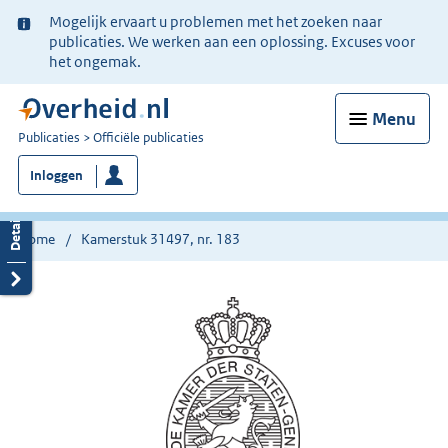
Ter
Mogelijk ervaart u problemen met het zoeken naar
informatie:
publicaties. We werken aan een oplossing. Excuses voor
het ongemak.
Menu
U
Publicaties
Officiële publicaties
bent
Inloggen
nu
hier:
Home
Kamerstuk 31497, nr. 183