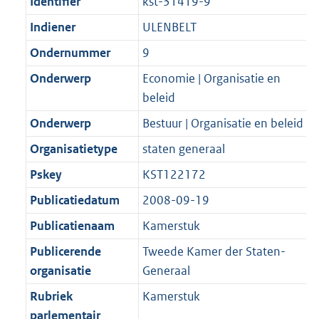
t
Identifier
kst-31419-9
b
Indiener
ULENBELT
Ondernummer
9
Onderwerp
Economie | Organisatie en
beleid
Onderwerp
Bestuur | Organisatie en beleid
Organisatietype
staten generaal
Pskey
KST122172
Publicatiedatum
2008-09-19
Publicatienaam
Kamerstuk
Publicerende
Tweede Kamer der Staten-
organisatie
Generaal
Rubriek
Kamerstuk
parlementair