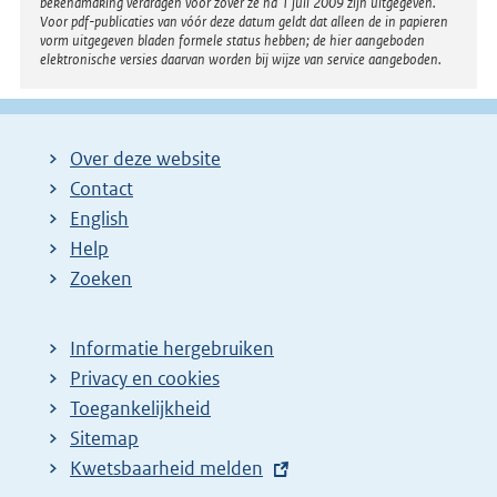
bekendmaking verdragen voor zover ze na 1 juli 2009 zijn uitgegeven.
Voor pdf-publicaties van vóór deze datum geldt dat alleen de in papieren
vorm uitgegeven bladen formele status hebben; de hier aangeboden
elektronische versies daarvan worden bij wijze van service aangeboden.
Over deze website
Contact
English
Help
Zoeken
Informatie hergebruiken
Privacy en cookies
Toegankelijkheid
Sitemap
E
Kwetsbaarheid melden