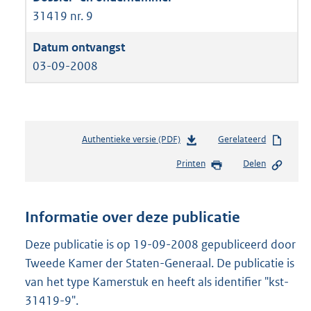
31419 nr. 9
03-09-2008
Authentieke versie (PDF)
b
Gerelateerd
e
Printen
Delen
s
t
a
n
Informatie over deze publicatie
d
s
Deze publicatie is op 19-09-2008 gepubliceerd door
g
Tweede Kamer der Staten-Generaal. De publicatie is
r
van het type Kamerstuk en heeft als identifier "kst-
o
31419-9".
o