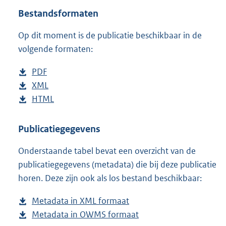
t
Bestandsformaten
t
e
Op dit moment is de publicatie beschikbaar in de
:
1
volgende formaten:
2
K
D
PDF
b
b
o
D
XML
e
b
w
o
D
HTML
s
e
b
n
w
o
t
s
e
l
n
w
a
t
s
Publicatiegegevens
o
l
n
n
a
t
Onderstaande tabel bevat een overzicht van de
a
o
l
d
n
a
publicatiegegevens (metadata) die bij deze publicatie
d
a
o
s
d
n
horen. Deze zijn ook als los bestand beschikbaar:
p
d
a
g
s
d
u
p
d
r
g
s
Metadata in XML formaat
b
b
u
p
o
r
g
Metadata in OWMS formaat
e
b
l
b
u
o
o
r