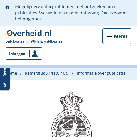
Ter
Mogelijk ervaart u problemen met het zoeken naar
informatie:
publicaties. We werken aan een oplossing. Excuses voor
het ongemak.
Menu
U
Publicaties
Officiële publicaties
bent
Inloggen
nu
hier:
Home
Kamerstuk 31419, nr. 9
Informatie over publicatie