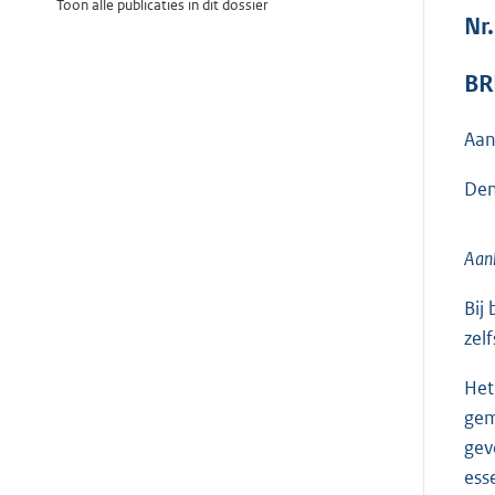
Toon alle publicaties in dit dossier
Nr
BR
Aan
Den
Aanl
Bij
zel
Het
gem
gev
ess