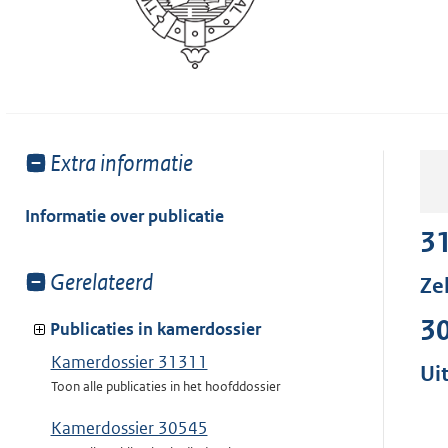
Toon
Extra informatie
meer
van:
Informatie over publicatie
3
Toon
Gerelateerd
Ze
meer
3
van:
Publicaties in kamerdossier
Kamerdossier 31311
Ui
Toon alle publicaties in het hoofddossier
Kamerdossier 30545