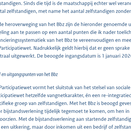
fstandigen. Sinds die tijd is de maatschappij echter wel veran
tal zelfstandigen, met name het aantal zelfstandigen zonder p
 de heroverweging van het Bbz zijn de hieronder genoemde 
eling aan te passen op een aantal punten die ik nader toeli
ancieringssystematiek van het Bbz te vereenvoudigen en meer
Participatiewet. Nadrukkelijk geldt hierbij dat er geen sprake
traal uitgewerkt. De beoogde ingangsdatum is 1 januari 202
 en uitgangspunten van het Bbz
Participatiewet vormt het sluitstuk van het stelsel van social
ticipatiewet hetzelfde vangnetkarakter, én een re-integratied
cifieke groep van zelfstandigen. Met het Bbz is beoogd geves
r bijstandsverlening tijdelijk tegemoet te komen, om hen in s
voorzien. Met de bijstandsverlening aan startende zelfstandig
 een uitkering, maar door inkomen uit een bedrijf of zelfsta