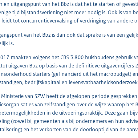
n en uitgangspunt van het Bbz is dat het te starten of gevest
enige tijd bijstandsverlening niet meer nodig is. Ook is van 
t leidt tot concurrentievervalsing of verdringing van andere
gangspunt van het Bbz is dan ook dat sprake is van een gelij
elijk is.
2017 maakten volgens het CBS 3.800 huishoudens gebruik va
tto) uitgaven Bbz op basis van de definitieve uitgavencijfers 
ensonderhoud starters (gefinancierd uit het macrobudget) e
fstandigen, bedrijfskapitaal en levensvatbaarheidsonderzoek
 Ministerie van SZW heeft de afgelopen periode gesprekke
iesorganisaties van zelfstandigen over de wijze waarop het B
betermogelijkheden in de uitvoeringspraktijk. Deze gaan bi
eling (zowel bij gemeenten als bij ondernemers en hun advis
italisering) en het verkorten van de doorlooptijd van de aanv