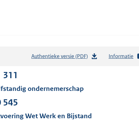
Authentieke versie (PDF)
b
Informatie
e
s
1 311
t
lfstandig ondernemerschap
a
n
0 545
d
s
tvoering Wet Werk en Bijstand
g
r