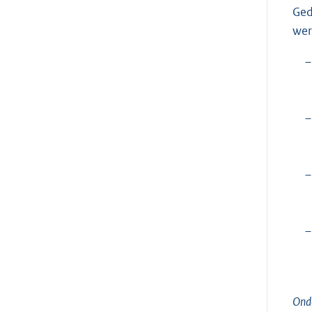
Ged
wer
–
–
–
–
Onde