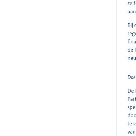
zel
aan
Bij
reg
fin
de 
neu
Doel
De 
Par
spe
doo
te 
van