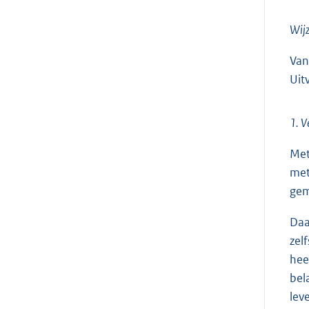
Wijz
Van
Uit
1. V
Met
met
gem
Daa
zel
hee
bel
lev