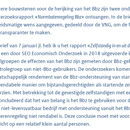
ere bouwstenen voor de herijking van het Bbz zijn twee ond
erzoeksrapport
«Normbatenregeling Bbz»
ontvangen. In de bri
eidsmatige wens aangegeven, gedeeld door de VNG, om de f
transparanter te maken.
brief van 7 januari jl. heb ik u het rapport
«Zelfstandig in en uit 
 een door SEO Economisch Onderzoek in 2018 uitgevoerde kw
lgroepen de effecten van het Bbz zijn gemeten door Bbz-gebr
trolegroep van niet-Bbz-gebruikers. De onderzoekers komen
tschappelijk rendement van de Bbz-onder
steuning van star
rendabele manier om bijstandsgerechtigden als startende zel
rzien. Met betrekking tot de gevestigde zelfstandigen met 
oncludeerd dat het van belang is het Bbz te gebruiken voor 
 niet-levensvatbaar bedrijf met ondersteuning vanuit het B
erenregeling niet rendabel is. Deze conclusie moet met voor
richt op een relatief klein aantal personen.