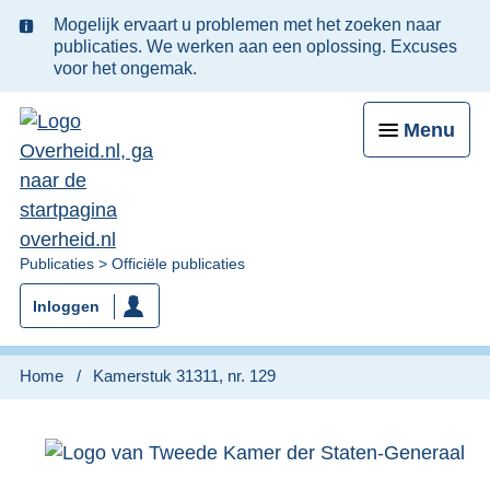
Ter
Mogelijk ervaart u problemen met het zoeken naar
informatie:
publicaties. We werken aan een oplossing. Excuses
voor het ongemak.
Menu
U
Publicaties
Officiële publicaties
bent
Inloggen
nu
hier:
Home
Kamerstuk 31311, nr. 129