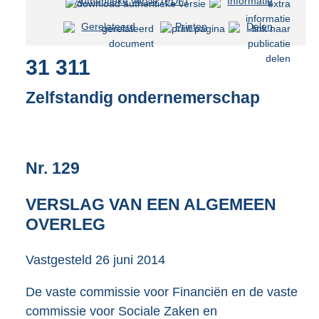
Authentieke versie (PDF)
b
Informatie
e
Gerelateerd
Printen
Delen
s
t
31 311
a
n
d
Zelfstandig ondernemerschap
s
g
r
o
Nr. 129
o
t
t
VERSLAG VAN EEN ALGEMEEN
e
OVERLEG
:
1
4
Vastgesteld
26 juni 2014
6
K
De vaste commissie voor Financiën en de vaste
b
commissie voor Sociale Zaken en