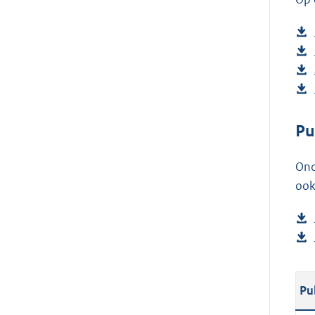
Pu
Ond
ook
Pu