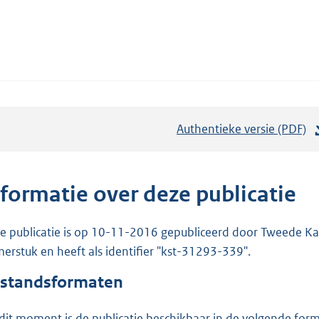
Authentieke versie (PDF)
b
e
s
t
nformatie over deze publicatie
a
n
e publicatie is op 10-11-2016 gepubliceerd door Tweede Kam
d
erstuk en heeft als identifier "kst-31293-339".
s
standsformaten
g
r
dit moment is de publicatie beschikbaar in de volgende for