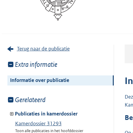
Terug naar de publicatie
Toon
Extra informatie
meer
van:
I
Informatie over publicatie
Dez
Toon
Gerelateerd
Kam
meer
van:
Publicaties in kamerdossier
Be
Kamerdossier 31293
Toon alle publicaties in het hoofddossier
Op 