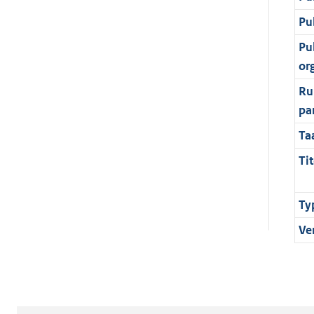
Pu
Pu
or
Ru
pa
Ta
Tit
Ty
Ve