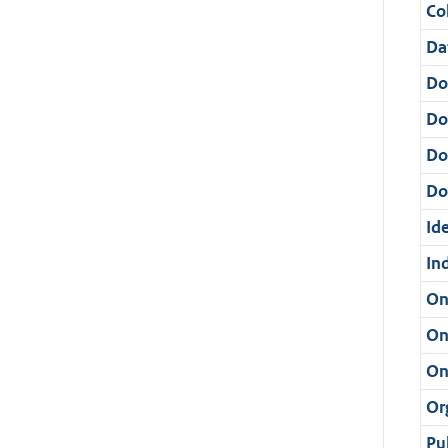
Col
Da
Do
Do
Do
Dos
Ide
In
On
On
On
Or
Pu