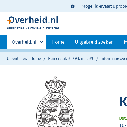
Ter
Mogelijk ervaart u prob
informatie:
U
Publicaties
Officiële publicaties
bent
Primaire
nu
Andere
Overheid.nl
Home
Uitgebreid zoeken
M
hier:
sites
navigatie
binnen
U bent hier:
Home
Kamerstuk 31293, nr. 339
Informatie over
K
Dat
10-