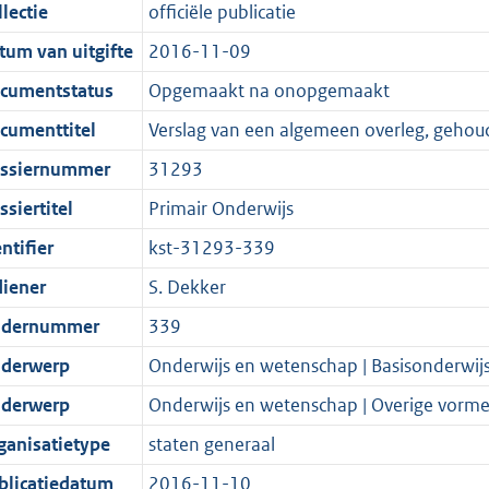
t
a
c
i
:
e
t
t
lectie
officiële publicatie
d
n
i
t
a
c
1
:
e
t
tum van uitgifte
2016-11-09
s
d
e
i
t
a
0
3
:
e
g
s
i
e
i
t
6
5
9
:
cumentstatus
Opgemaakt na onopgemaakt
r
g
n
i
e
i
K
K
9
3
cumenttitel
Verslag van een algemeen overleg, gehou
o
r
f
n
i
e
b
b
K
5
ssiernummer
31293
o
o
o
f
n
i
b
K
t
o
r
o
f
n
b
siertitel
Primair Onderwijs
t
t
m
r
o
f
ntifier
kst-31293-339
e
t
a
m
r
o
diener
S. Dekker
:
e
a
a
m
r
2
:
t
a
a
m
dernummer
339
K
2
t
a
a
derwerp
Onderwijs en wetenschap | Basisonderwij
b
K
t
a
derwerp
Onderwijs en wetenschap | Overige vorme
b
t
ganisatietype
staten generaal
blicatiedatum
2016-11-10