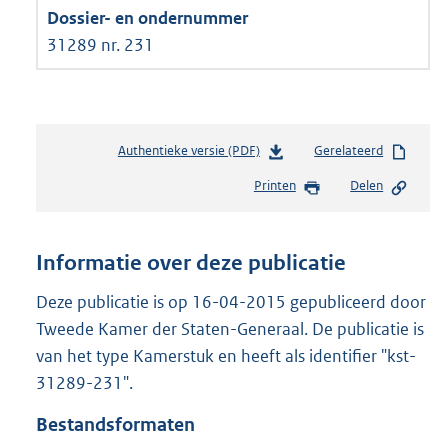
31289 nr. 231
Authentieke versie (PDF)
b
Gerelateerd
e
Printen
Delen
s
t
a
n
Informatie over deze publicatie
d
s
Deze publicatie is op 16-04-2015 gepubliceerd door
g
Tweede Kamer der Staten-Generaal. De publicatie is
r
van het type Kamerstuk en heeft als identifier "kst-
o
31289-231".
o
t
Bestandsformaten
t
e