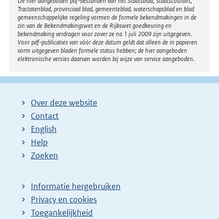
Disclaimer
De hier aangeboden pdf-bestanden van het Staatsblad, Staatscourant,
Tractatenblad, provinciaal blad, gemeenteblad, waterschapsblad en blad
gemeenschappelijke regeling vormen de formele bekendmakingen in de
zin van de Bekendmakingswet en de Rijkswet goedkeuring en
bekendmaking verdragen voor zover ze na 1 juli 2009 zijn uitgegeven.
Voor pdf-publicaties van vóór deze datum geldt dat alleen de in papieren
vorm uitgegeven bladen formele status hebben; de hier aangeboden
elektronische versies daarvan worden bij wijze van service aangeboden.
Over deze website
Contact
English
Help
Zoeken
Informatie hergebruiken
Privacy en cookies
Toegankelijkheid