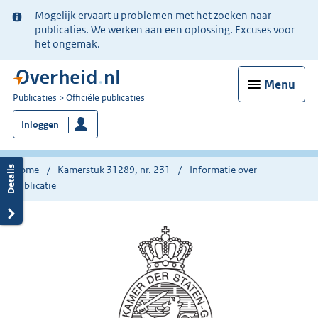
Ter
Mogelijk ervaart u problemen met het zoeken naar
informatie:
publicaties. We werken aan een oplossing. Excuses voor
het ongemak.
Menu
U
Publicaties
Officiële publicaties
bent
Inloggen
nu
hier:
Home
Kamerstuk 31289, nr. 231
Informatie over
publicatie