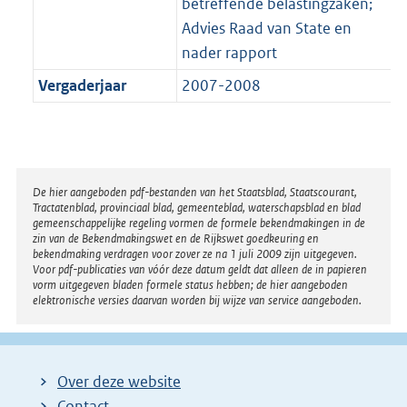
betreffende belastingzaken;
Advies Raad van State en
nader rapport
Vergaderjaar
2007-2008
Disclaimer
De hier aangeboden pdf-bestanden van het Staatsblad, Staatscourant,
Tractatenblad, provinciaal blad, gemeenteblad, waterschapsblad en blad
gemeenschappelijke regeling vormen de formele bekendmakingen in de
zin van de Bekendmakingswet en de Rijkswet goedkeuring en
bekendmaking verdragen voor zover ze na 1 juli 2009 zijn uitgegeven.
Voor pdf-publicaties van vóór deze datum geldt dat alleen de in papieren
vorm uitgegeven bladen formele status hebben; de hier aangeboden
elektronische versies daarvan worden bij wijze van service aangeboden.
Over deze website
Contact