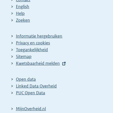
English
Help
Zoeken
Informatie hergebruiken
Privacy en cookies
Toegankelijkheid
Sitemap
E
Kwetsbaarheid melden
x
t
Open data
e
Linked Data Overheid
r
PUC Open Data
n
e
MijnOverheid.nl
l