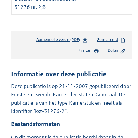
31276 nr. 2;B
Authentieke versie (PDF)
b
Gerelateerd
e
Printen
Delen
s
t
a
n
Informatie over deze publicatie
d
s
Deze publicatie is op 21-11-2007 gepubliceerd door
g
Eerste en Tweede Kamer der Staten-Generaal. De
r
publicatie is van het type Kamerstuk en heeft als
o
identifier "kst-31276-2".
o
t
Bestandsformaten
t
e
Op dit moment is de publicatie beschikbaar in de
: