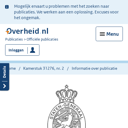
Ter
Mogelijk ervaart u problemen met het zoeken naar
informatie:
publicaties. We werken aan een oplossing. Excuses voor
het ongemak.
Menu
U
Publicaties
Officiële publicaties
bent
Inloggen
nu
hier:
Home
Kamerstuk 31276, nr. 2
Informatie over publicatie