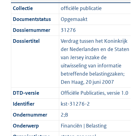
n
a
t
a
c
:
e
t
Collectie
officiële publicatie
d
n
i
t
a
1
:
e
Documentstatus
Opgemaakt
s
d
e
i
t
9
5
:
g
s
Dossiernummer
31276
i
e
i
K
K
3
r
g
n
i
e
b
b
K
Dossiertitel
Verdrag tussen het Koninkrijk
o
r
f
n
i
b
der Nederlanden en de Staten
o
o
o
f
n
van Jersey inzake de
t
o
r
o
f
uitwisseling van informatie
t
t
m
r
o
betreffende belastingzaken;
e
t
a
m
r
Den Haag, 20 juni 2007
:
e
a
a
m
DTD-versie
Officiële Publicaties, versie 1.0
2
:
t
a
a
K
2
Identifier
kst-31276-2
t
a
b
K
t
Ondernummer
2;B
b
Onderwerp
Financiën | Belasting