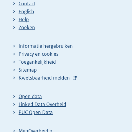
Contact
English
Help
Zoeken
Informatie hergebruiken
Privacy en cookies
Toegankelijkheid
Sitemap
E
Kwetsbaarheid melden
x
t
Open data
e
Linked Data Overheid
r
PUC Open Data
n
e
MijnOverheid.nl