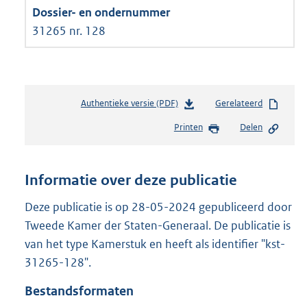
31265 nr. 128
Authentieke versie (PDF)
b
Gerelateerd
e
Printen
Delen
s
t
a
n
Informatie over deze publicatie
d
s
Deze publicatie is op 28-05-2024 gepubliceerd door
g
Tweede Kamer der Staten-Generaal. De publicatie is
r
van het type Kamerstuk en heeft als identifier "kst-
o
31265-128".
o
t
Bestandsformaten
t
e