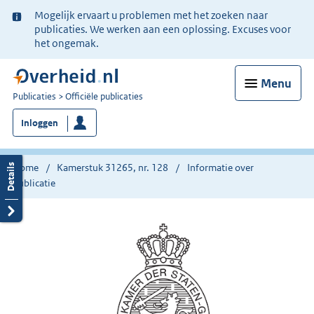
Ter
Mogelijk ervaart u problemen met het zoeken naar
informatie:
publicaties. We werken aan een oplossing. Excuses voor
het ongemak.
Menu
U
Publicaties
Officiële publicaties
bent
Inloggen
nu
hier:
Home
Kamerstuk 31265, nr. 128
Informatie over
publicatie