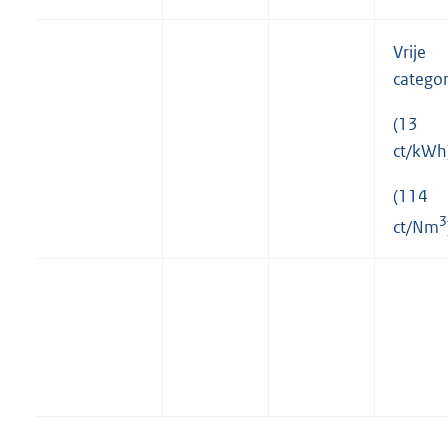
Vrije
categor
(13
ct/kWh
(114
3
ct/Nm