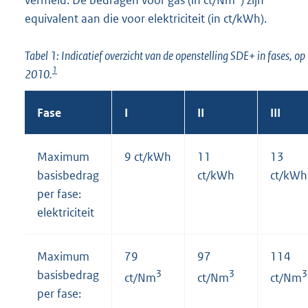
vermeld. De bedragen voor gas (in ct/Nm
) zijn
equivalent aan die voor elektriciteit (in ct/kWh).
Tabel 1: Indicatief overzicht van de openstelling SDE+ in fases, o
1
2010.
Fase
I
II
III
Maximum
9 ct/kWh
11
13
basisbedrag
ct/kWh
ct/kWh
per fase:
elektriciteit
Maximum
79
97
114
basisbedrag
3
3
3
ct/Nm
ct/Nm
ct/Nm
per fase: