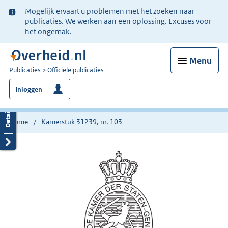
Ter
Mogelijk ervaart u problemen met het zoeken naar
informatie:
publicaties. We werken aan een oplossing. Excuses voor
het ongemak.
Menu
U
Publicaties
Officiële publicaties
bent
Inloggen
nu
hier:
Home
Kamerstuk 31239, nr. 103