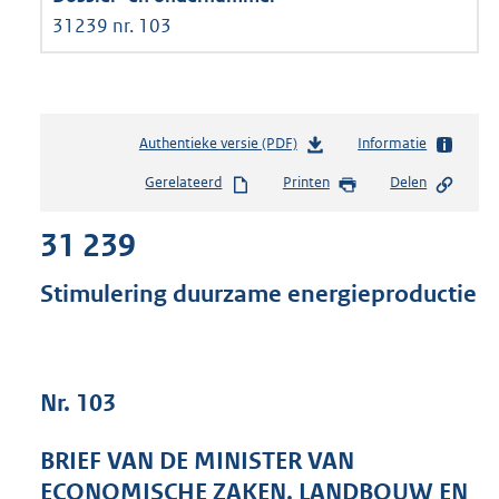
31239 nr. 103
Authentieke versie (PDF)
b
Informatie
e
Gerelateerd
Printen
Delen
s
t
31 239
a
n
d
Stimulering duurzame energieproductie
s
g
r
o
Nr. 103
o
t
t
BRIEF VAN DE MINISTER VAN
e
ECONOMISCHE ZAKEN, LANDBOUW EN
: