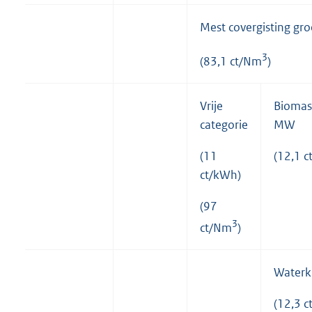
Mest covergisting gro
3
(83,1 ct/Nm
)
Vrije
Biomas
categorie
MW
(11
(12,1 c
ct/kWh)
(97
3
ct/Nm
)
Waterk
(12,3 c