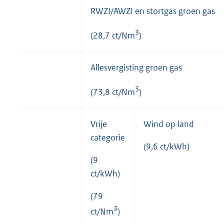
RWZI/AWZI en stortgas groen gas
3
(28,7 ct/Nm
)
Allesvergisting groen gas
3
(73,8 ct/Nm
)
Vrije
Wind op land
categorie
(9,6 ct/kWh)
(9
ct/kWh)
(79
3
ct/Nm
)