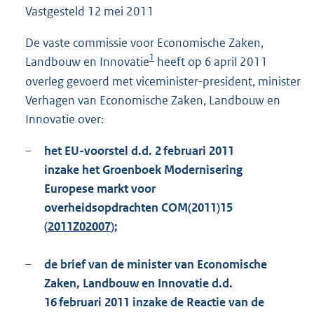
Vastgesteld
12 mei 2011
1
1
7
De vaste commissie voor Economische Zaken,
K
1
Landbouw en Innovatie
heeft op 6 april 2011
b
overleg gevoerd met viceminister-president, minister
Verhagen van Economische Zaken, Landbouw en
Innovatie over:
–
het EU-voorstel d.d. 2 februari 2011
inzake het Groenboek Modernisering
Europese markt voor
overheidsopdrachten COM(2011)15
(
2011Z02007
);
–
de brief van de minister van Economische
Zaken, Landbouw en Innovatie d.d.
16 februari 2011 inzake de Reactie van de