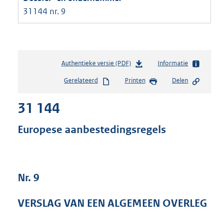
31144 nr. 9
Authentieke versie (PDF)
b
Informatie
e
Gerelateerd
Printen
Delen
s
t
31 144
a
n
d
Europese aanbestedingsregels
s
g
r
o
Nr. 9
o
t
t
VERSLAG VAN EEN ALGEMEEN OVERLEG
e
: