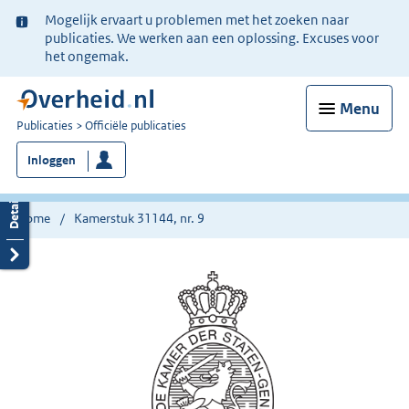
Ter
Mogelijk ervaart u problemen met het zoeken naar
informatie:
publicaties. We werken aan een oplossing. Excuses voor
het ongemak.
Menu
U
Publicaties
Officiële publicaties
bent
Inloggen
nu
hier:
Home
Kamerstuk 31144, nr. 9