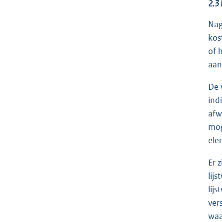
2.3 
Nag
kos
of 
aan
De 
ind
afw
mog
ele
Er 
lij
lij
ver
waa