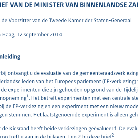
o
IEF VAN DE MINISTER VAN BINNENLANDSE ZA
o
t
 de Voorzitter van de Tweede Kamer der Staten-Generaal
t
e
 Haag, 12 september 2014
:
6
Inleiding
4
K
rbij ontvangt u de evaluatie van de gemeenteraadsverkiezin
b
erlandse leden van het Europees parlement (EP-verkiezing) v
 de experimenten die zijn gehouden op grond van de Tijdeli
1
emopneming
. Het betreft experimenten met een centrale 
 bij de EP-verkiezing en een experiment met een nieuw model 
en stemmen. Het laatstgenoemde experiment is alleen geho
 de Kiesraad heeft beide verkiezingen geëvalueerd. De evalu
2
rop treft u aan in de bijlagen 1 en 2 bij deze brief
.