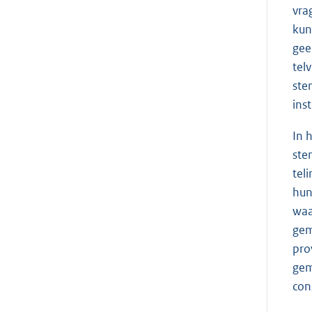
vra
kun
gee
tel
ste
ins
In 
ste
tel
hun
waa
gem
pro
gem
con