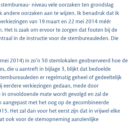
op stembureau- niveau vele oorzaken ten grondslag
k andere oorzaken aan te wijzen. Ik benadruk dat ik
e verkiezingen van 19 maart en 22 mei 2014 méér
. Het is zaak om ervoor te zorgen dat fouten bij de
aal in de instructie voor de stembureauleden. Die
22 mei 2014) in zo’n 50 stemlokalen geobserveerd hoe de
 die u aantreft in bijlage 3, blijkt dat bedoelde
t stembureauleden er regelmatig geheel of gedeeltelijk
ij eerdere verkiezingen gedaan, mede door
ie in onvoldoende mate wordt gevolgd en zal de
en aangepast met het oog op de gecombineerde
. Het zal dan voor het eerst zijn dat in vrijwel elke
wat ook voor de stemopneming aanzienlijke