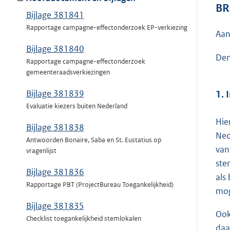
BR
Bijlage 381841
Rapportage campagne-effectonderzoek EP-verkiezing
Aan
Bijlage 381840
Den
Rapportage campagne-effectonderzoek
gemeenteraadsverkiezingen
Bijlage 381839
1. 
Evaluatie kiezers buiten Nederland
Hie
Bijlage 381838
Ned
Antwoorden Bonaire, Saba en St. Eustatius op
van
vragenlijst
st
Bijlage 381836
als
Rapportage PBT (ProjectBureau Toegankelijkheid)
mog
Bijlage 381835
Ook
Checklist toegankelijkheid stemlokalen
daa