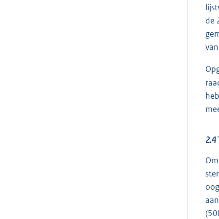
lij
de 
gem
van
Opg
raa
heb
mee
2.4 
Om 
ste
oog
aan
(50