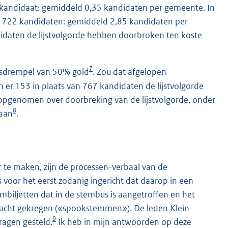
e kandidaat: gemiddeld 0,35 kandidaten per gemeente. In
t 722 kandidaten: gemiddeld 2,85 kandidaten per
idaten de lijstvolgorde hebben doorbroken ten koste
7
rsdrempel van 50% gold
. Zou dat afgelopen
 er 153 in plaats van 767 kandidaten de lijstvolgorde
s opgenomen over doorbreking van de lijstvolgorde, onder
8
daan
.
 te maken, zijn de processen-verbaal van de
oor het eerst zodanig ingericht dat daarop in een
tembiljetten dat in de stembus is aangetroffen en het
ndacht gekregen («spookstemmen»). De leden Klein
9
ragen gesteld.
Ik heb in mijn antwoorden op deze