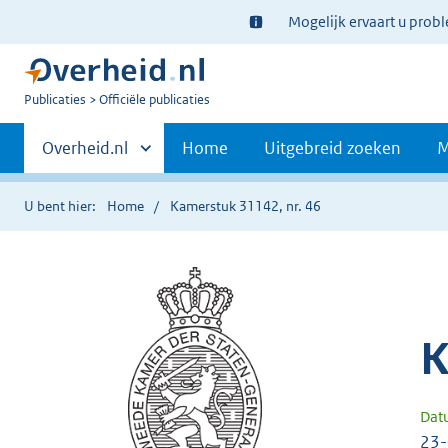
Ter
Mogelijk ervaart u prob
informatie:
U
Publicaties
Officiële publicaties
bent
Primaire
nu
Andere
Overheid.nl
Home
Uitgebreid zoeken
M
hier:
sites
navigatie
binnen
U bent hier:
Home
Kamerstuk 31142, nr. 46
K
Dat
23-