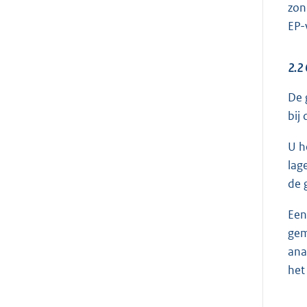
zon
EP-
2.2
De 
bij
U h
lag
de 
Een
gem
ana
het