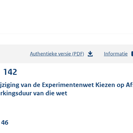
Authentieke versie (PDF)
b
Informatie
e
s
1 142
t
jziging van de Experimentenwet Kiezen op Af
a
rkingsduur van die wet
n
d
s
g
 46
r