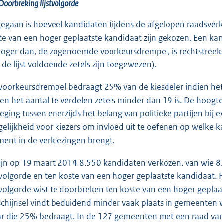
Doorbreking lijstvolgorde
egaan is hoeveel kandidaten tijdens de afgelopen raadsverk
te van een hoger geplaatste kandidaat zijn gekozen. Een kan
hoger dan, de zogenoemde voorkeursdrempel, is rechtstreek
 de lijst voldoende zetels zijn toegewezen).
voorkeursdrempel bedraagt 25% van de kiesdeler indien het 
ien het aantal te verdelen zetels minder dan 19 is. De hoogt
eging tussen enerzijds het belang van politieke partijen bij 
elijkheid voor kiezers om invloed uit te oefenen op welke 
ment in de verkiezingen brengt.
zijn op 19 maart 2014 8.550 kandidaten verkozen, van wie 
stvolgorde en ten koste van een hoger geplaatste kandidaat
stvolgorde wist te doorbreken ten koste van een hoger gepla
schijnsel vindt beduidend minder vaak plaats in gemeente
r die 25% bedraagt. In de 127 gemeenten met een raad van