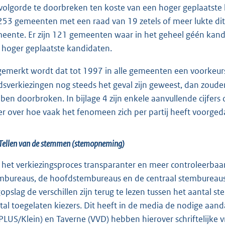
stvolgorde te doorbreken ten koste van een hoger geplaatst
253 gemeenten met een raad van 19 zetels of meer lukte di
eente. Er zijn 121 gemeenten waar in het geheel géén kand
 hoger geplaatste kandidaten.
emerkt wordt dat tot 1997 in alle gemeenten een voorkeu
dsverkiezingen nog steeds het geval zijn geweest, dan zouden
ben doorbroken. In bijlage 4 zijn enkele aanvullende cijfer
r over hoe vaak het fenomeen zich per partij heeft voorge
Tellen van de stemmen (stemopneming)
het verkiezingsproces transparanter en meer controleerbaar
mbureaus, de hoofdstembureaus en de centraal stembureaus v
opslag de verschillen zijn terug te lezen tussen het aantal s
tal toegelaten kiezers. Dit heeft in de media de nodige aa
PLUS/Klein) en Taverne (VVD) hebben hierover schriftelijke v