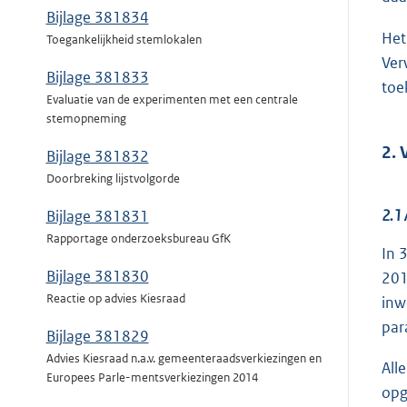
Bijlage 381834
Het
Toegankelijkheid stemlokalen
Ver
Bijlage 381833
toe
Evaluatie van de experimenten met een centrale
stemopneming
2. 
Bijlage 381832
Doorbreking lijstvolgorde
2.1 
Bijlage 381831
Rapportage onderzoeksbureau GfK
In 
Bijlage 381830
20
Reactie op advies Kiesraad
inw
par
Bijlage 381829
Advies Kiesraad n.a.v. gemeenteraadsverkiezingen en
All
Europees Parle-mentsverkiezingen 2014
opg