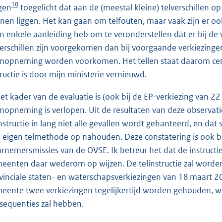
10
gen
toegelicht dat aan de (meestal kleine) telverschillen 
nen liggen. Het kan gaan om telfouten, maar vaak zijn er oo
n enkele aanleiding heb om te veronderstellen dat er bij d
verschillen zijn voorgekomen dan bij voorgaande verkiezingen
mopneming worden voorkomen. Het tellen staat daarom centr
tructie is door mijn ministerie vernieuwd.
het kader van de evaluatie is (ook bij de EP-verkiezing van 
mopneming is verlopen. Uit de resultaten van deze observaties,
instructie in lang niet alle gevallen wordt gehanteerd, en da
 eigen telmethode op nahouden. Deze constatering is ook b
rnemersmissies van de OVSE. Ik betreur het dat de instruct
eenten daar wederom op wijzen. De telinstructie zal word
vinciale staten- en waterschapsverkiezingen van 18 maart 2015
eente twee verkiezingen tegelijkertijd worden gehouden, 
sequenties zal hebben.