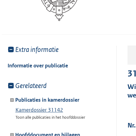
Toon
Extra informatie
meer
van:
Informatie over publicatie
3
Toon
Gerelateerd
Wi
meer
we
van:
Publicaties in kamerdossier
Kamerdossier 31142
Toon alle publicaties in het hoofddossier
Nr.
Hoofddocument en bijlagen