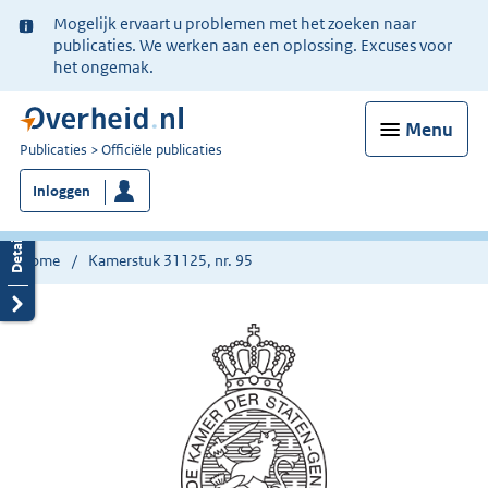
Ter
Mogelijk ervaart u problemen met het zoeken naar
informatie:
publicaties. We werken aan een oplossing. Excuses voor
het ongemak.
Menu
U
Publicaties
Officiële publicaties
bent
Inloggen
nu
hier:
Home
Kamerstuk 31125, nr. 95