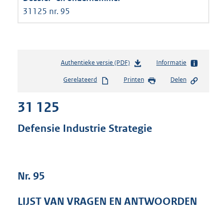
31125 nr. 95
Authentieke versie (PDF)
b
Informatie
e
Gerelateerd
Printen
Delen
s
t
31 125
a
n
d
Defensie Industrie Strategie
s
g
r
o
Nr. 95
o
t
t
LIJST VAN VRAGEN EN ANTWOORDEN
e
: