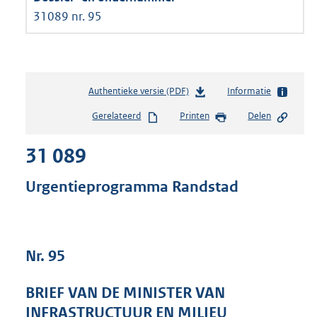
31089 nr. 95
Authentieke versie (PDF)
b
Informatie
e
Gerelateerd
Printen
Delen
s
t
31 089
a
n
d
Urgentieprogramma Randstad
s
g
r
o
Nr. 95
o
t
t
BRIEF VAN DE MINISTER VAN
e
INFRASTRUCTUUR EN MILIEU
: