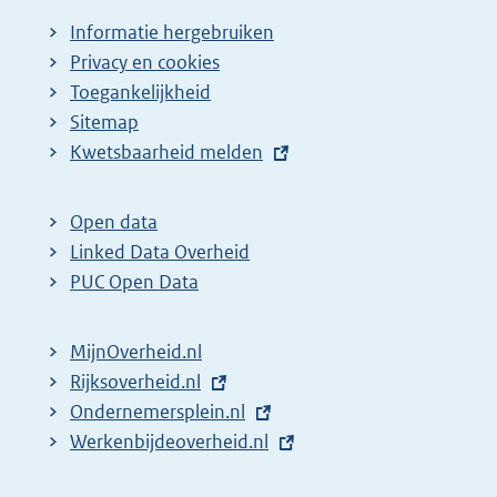
Informatie hergebruiken
Privacy en cookies
Toegankelijkheid
Sitemap
E
Kwetsbaarheid melden
x
t
Open data
e
Linked Data Overheid
r
PUC Open Data
n
e
MijnOverheid.nl
l
E
Rijksoverheid.nl
i
x
E
Ondernemersplein.nl
n
t
x
E
Werkenbijdeoverheid.nl
k
e
t
x
: