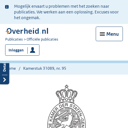
Ter
Mogelijk ervaart u problemen met het zoeken naar
informatie:
publicaties. We werken aan een oplossing. Excuses voor
het ongemak.
Menu
U
Publicaties
Officiële publicaties
bent
Inloggen
nu
hier:
Home
Kamerstuk 31089, nr. 95