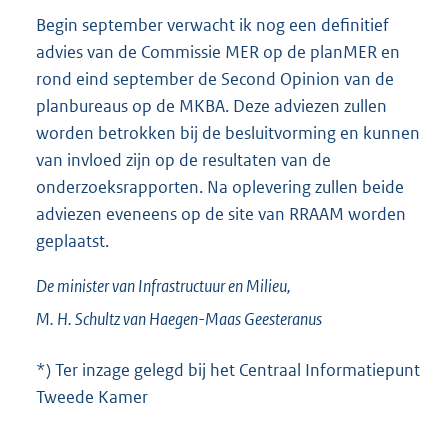
x
Begin september verwacht ik nog een definitief
t
advies van de Commissie MER op de planMER en
e
rond eind september de Second Opinion van de
r
planbureaus op de MKBA. Deze adviezen zullen
n
worden betrokken bij de besluitvorming en kunnen
e
van invloed zijn op de resultaten van de
l
onderzoeksrapporten. Na oplevering zullen beide
i
adviezen eveneens op de site van RRAAM worden
n
geplaatst.
k
:
De minister van Infrastructuur en Milieu,
M. H.
Schultz van Haegen-Maas Geesteranus
*) Ter inzage gelegd bij het Centraal Informatiepunt
Tweede Kamer