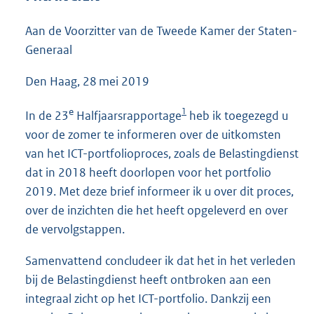
6
1
Aan de Voorzitter van de Tweede Kamer der Staten-
K
Generaal
b
Den Haag, 28 mei 2019
1
e
In de 23
Halfjaarsrapportage
heb ik toegezegd u
voor de zomer te informeren over de uitkomsten
van het ICT-portfolioproces, zoals de Belastingdienst
dat in 2018 heeft doorlopen voor het portfolio
2019. Met deze brief informeer ik u over dit proces,
over de inzichten die het heeft opgeleverd en over
de vervolgstappen.
Samenvattend concludeer ik dat het in het verleden
bij de Belastingdienst heeft ontbroken aan een
integraal zicht op het ICT-portfolio. Dankzij een