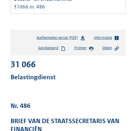
31066 nr. 486
Authentieke versie (PDF)
b
Informatie
e
Gerelateerd
Printen
Delen
s
t
31 066
a
n
d
Belastingdienst
s
g
r
o
Nr. 486
o
t
t
BRIEF VAN DE STAATSSECRETARIS VAN
e
FINANCIËN
: