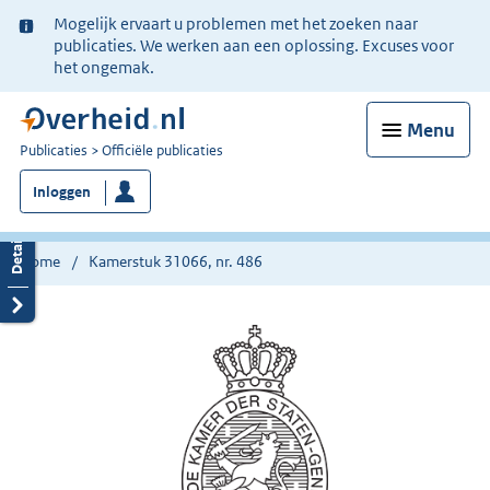
Ter
Mogelijk ervaart u problemen met het zoeken naar
informatie:
publicaties. We werken aan een oplossing. Excuses voor
het ongemak.
Menu
U
Publicaties
Officiële publicaties
bent
Inloggen
nu
hier:
Home
Kamerstuk 31066, nr. 486