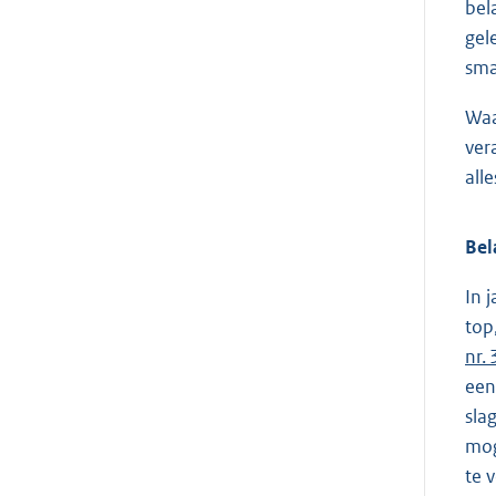
bel
gel
sma
Waa
ver
all
Bel
In 
top
nr.
een
sla
mog
te 