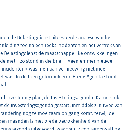
nnen de Belastingdienst uitgevoerde analyse van het
anleiding toe na een reeks incidenten en het vertrek van
n de Belastingdienst de maatschappelijke ontwikkelingen
de met – zo stond in die brief – «een emmer nieuwe
van incidenten» was men aan vernieuwing niet meer
iet was. In de toen geformuleerde Brede Agenda stond
aal.
nd investeringsplan, de Investeringsagenda (Kamerstuk
t de Investeringsagenda gestart. Inmiddels zijn twee van
verandering nog te moeizaam op gang komt, terwijl de
elopen maanden is met brede betrokkenheid van de
steringsagenda uitgevoerd, waarvan ik een samenvatting