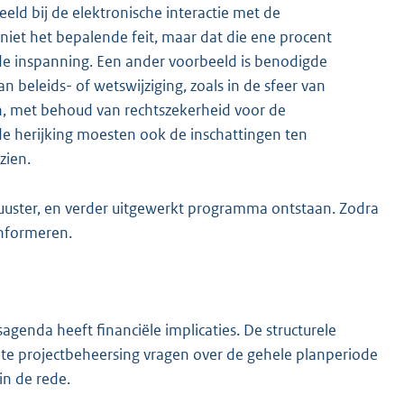
eld bij de elektronische interactie met de
 niet het bepalende feit, maar dat die ene procent
nde inspanning. Een ander voorbeeld is benodigde
n beleids- of wetswijziging, zoals in de sfeer van
n, met behoud van rechtszekerheid voor de
 de herijking moesten ook de inschattingen ten
zien.
obuuster, en verder uitgewerkt programma ontstaan. Zodra
informeren.
agenda heeft financiële implicaties. De structurele
ate projectbeheersing vragen over de gehele planperiode
in de rede.