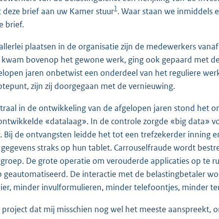
1
 deze brief aan uw Kamer stuur
. Waar staan we inmiddels 
 brief.
allerlei plaatsen in de organisatie zijn de medewerkers va
 kwam bovenop het gewone werk, ging ook gepaard met de no
elopen jaren onbetwist een onderdeel van het reguliere werk
ptepunt, zijn zij doorgegaan met de vernieuwing.
traal in de ontwikkeling van de afgelopen jaren stond het o
ontwikkelde «datalaag». In de controle zorgde «big data» v
. Bij de ontvangsten leidde het tot een trefzekerder innin
e gegevens straks op hun tablet. Carrouselfraude wordt best
groep. De grote operatie om verouderde applicaties op te 
p geautomatiseerd. De interactie met de belastingbetaler 
ier, minder invulformulieren, minder telefoontjes, minder t
 project dat mij misschien nog wel het meeste aanspreekt, 