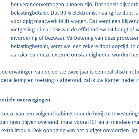
het verandervermogen kunnen zijn. Dat speelt bijvoorbe
belastingbetaler. Dat 99% elektronisch aangifte doet is
voorlopig maatwerk blijft vragen. Dat vergt een blijve
wetgeving. Circa 10% van de efficiëntiewinst hangt af va
invordering of bezwaar. Verbetering van deze processe
belastingbetaler, vergt wel een zekere doorlooptijd. In
aanzien van deze externe omstandigheden worden her
 de ervaringen van de eerste twee jaar is een realistisch, r
e detaillering en toetsing is afgerond, zal ik uw Kamer nader 
anciële overwegingen
 keuze van een volgend kabinet voor de herijkte Investerings
paringen blijven overeind, maar vooral ICT en in mindere m
 extra impuls. Ook ophoging van het budget onvoorzien ligt 