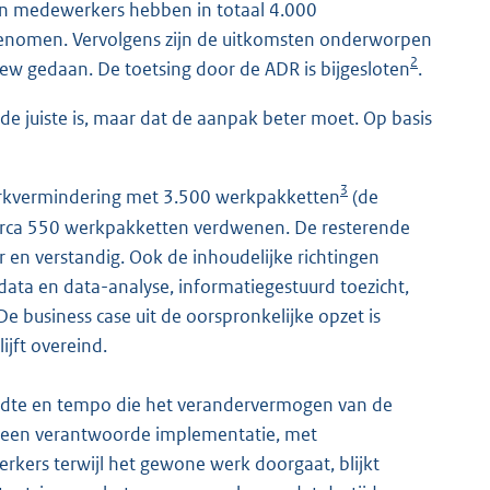
en medewerkers hebben in totaal 4.000
egenomen. Vervolgens zijn de uitkomsten onderworpen
2
view gedaan. De toetsing door de ADR is bijgesloten
.
 de juiste is, maar dat de aanpak beter moet. Op basis
3
erkvermindering met 3.500 werkpakketten
(de
 circa 550 werkpakketten verdwenen. De resterende
ar en verstandig. Ook de inhoudelijke richtingen
 data en data-analyse, informatiegestuurd toezicht,
De business case uit de oorspronkelijke opzet is
ijft overeind.
edte en tempo die het verandervermogen van de
r een verantwoorde implementatie, met
ers terwijl het gewone werk doorgaat, blijkt