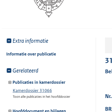
Toon
Extra informatie
meer
van:
Informatie over publicatie
3
Toon
Gerelateerd
Be
meer
van:
Publicaties in kamerdossier
Kamerdossier 31066
Nr
Toon alle publicaties in het hoofddossier
BR
Hoofddocument en bijlagen