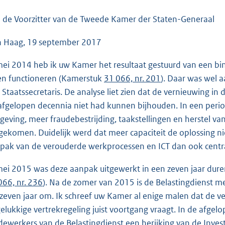
o
o
 de Voorzitter van de Tweede Kamer der Staten-Generaal
t
 Haag, 19 september 2017
t
e
mei 2014 heb ik uw Kamer het resultaat gestuurd van een bi
:
en functioneren (Kamerstuk
31 066, nr. 201
). Daar was wel a
4
 Staatssecretaris. De analyse liet zien dat de vernieuwing i
7
afgelopen decennia niet had kunnen bijhouden. In een perio
K
geving, meer fraudebestrijding, taakstellingen en herstel 
b
gekomen. Duidelijk werd dat meer capaciteit de oplossing n
pak van de verouderde werkprocessen en ICT dan ook centr
mei 2015 was deze aanpak uitgewerkt in een zeven jaar dure
066, nr. 236
). Na de zomer van 2015 is de Belastingdienst me
 zeven jaar om. Ik schreef uw Kamer al enige malen dat de 
elukkige vertrekregeling juist voortgang vraagt. In de afg
ewerkers van de Belastingdienst een herijking van de Inve