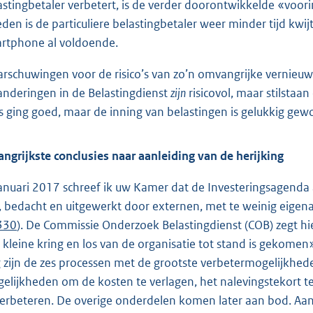
astingbetaler verbetert, is de verder doorontwikkelde «voori
eden is de particuliere belastingbetaler weer minder tijd kwij
rtphone al voldoende.
rschuwingen voor de risico’s van zo’n omvangrijke vernieuwing
anderingen in de Belastingdienst
zijn
risicovol, maar stilstaan
es ging goed, maar de inning van belastingen is gelukkig g
angrijkste conclusies naar aanleiding van de herijking
januari 2017 schreef ik uw Kamer dat de Investeringsagenda 
, bedacht en uitgewerkt door externen, met te weinig eig
 330
). De Commissie Onderzoek Belastingdienst (COB) zegt hi
 kleine kring en los van de organisatie tot stand is gekomen
g zijn de zes processen met de grootste verbetermogelijk
elijkheden om de kosten te verlagen, het nalevingstekort te 
verbeteren. De overige onderdelen komen later aan bod. A