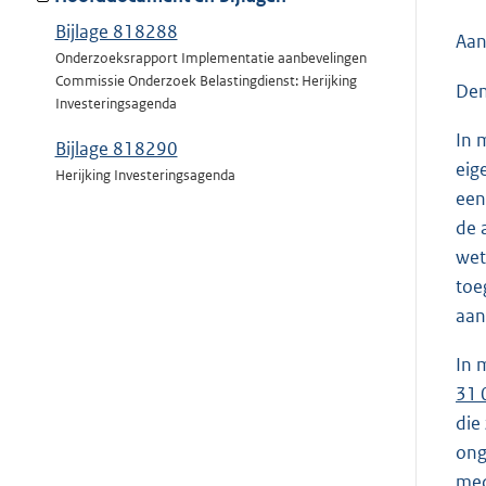
Bijlage 818288
Aan
Onderzoeksrapport Implementatie aanbevelingen
Commissie Onderzoek Belastingdienst: Herijking
Den
Investeringsagenda
In 
Bijlage 818290
eig
Herijking Investeringsagenda
een
de 
wet
toe
aan
In 
31 
die
ong
med