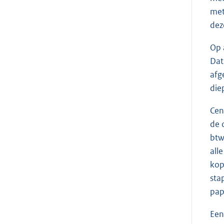
met
deze
Op 
Dat
afg
die
Cen
de 
btw
all
kop
sta
pap
Een