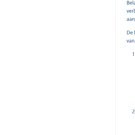
Bel
ver
aan
De 
van
1
2