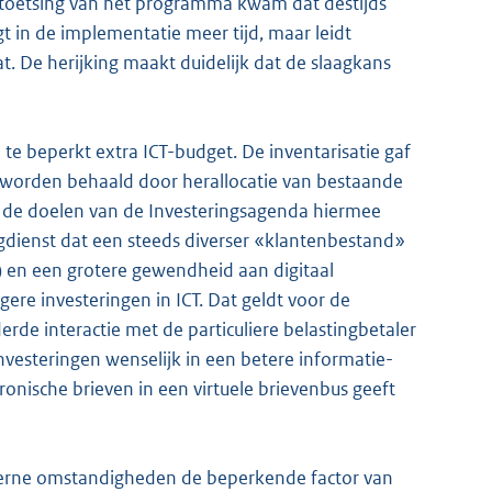
 toetsing van het programma kwam dat destijds
t in de implementatie meer tijd, maar leidt
at. De herijking maakt duidelijk dat de slaagkans
te beperkt extra ICT-budget. De inventarisatie gaf
n worden behaald door herallocatie van bestaande
at de doelen van de Investeringsagenda hiermee
ngdienst dat een steeds diverser «klantenbestand»
n) en een grotere gewendheid aan digitaal
ere investeringen in ICT. Dat geldt voor de
rde interactie met de particuliere belastingbetaler
 investeringen wenselijk in een betere informatie-
tronische brieven in een virtuele brievenbus geeft
externe omstandigheden de beperkende factor van