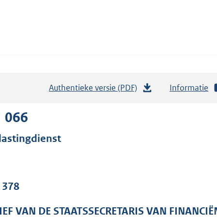
Authentieke versie (PDF)
b
Informatie
e
s
1 066
t
lastingdienst
a
n
d
s
. 378
g
r
IEF VAN DE STAATSSECRETARIS VAN FINANCIË