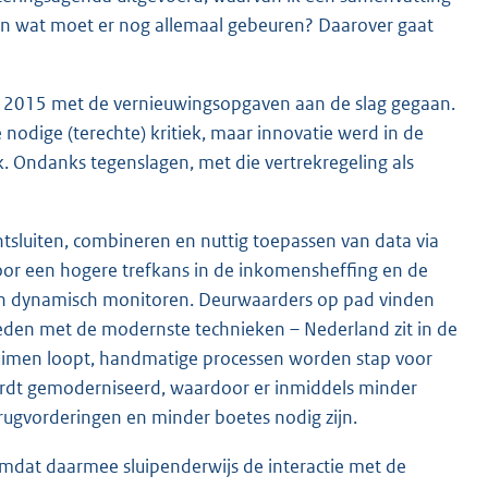
en wat moet er nog allemaal gebeuren? Daarover gaat
naf 2015 met de vernieuwingsopgaven aan de slag gegaan.
dige (terechte) kritiek, maar innovatie werd in de
. Ondanks tegenslagen, met die vertrekregeling als
ntsluiten, combineren en nuttig toepassen van data via
oor een hogere trefkans in de inkomensheffing en de
g en dynamisch monitoren. Deurwaarders op pad vinden
reden met de modernste technieken – Nederland zit in de
ruimen loopt, handmatige processen worden stap voor
wordt gemoderniseerd, waardoor er inmiddels minder
erugvorderingen en minder boetes nodig zijn.
omdat daarmee sluipenderwijs de interactie met de