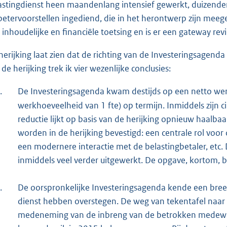
astingdienst heen maandenlang intensief gewerkt, duizend
betervoorstellen ingediend, die in het herontwerp zijn me
 inhoudelijke en financiële toetsing en is er een gateway re
herijking laat zien dat de richting van de Investeringsagenda
 de herijking trek ik vier wezenlijke conclusies:
.
De Investeringsagenda kwam destijds op een netto w
werkhoeveelheid van 1 fte) op termijn. Inmiddels zijn
reductie lijkt op basis van de herijking opnieuw haalba
worden in de herijking bevestigd: een centrale rol voor
een modernere interactie met de belastingbetaler, etc. 
inmiddels veel verder uitgewerkt. De opgave, kortom, bl
.
De oorspronkelijke Investeringsagenda kende een bre
dienst hebben overstegen. De weg van tekentafel naa
medeneming van de inbreng van de betrokken medewerk