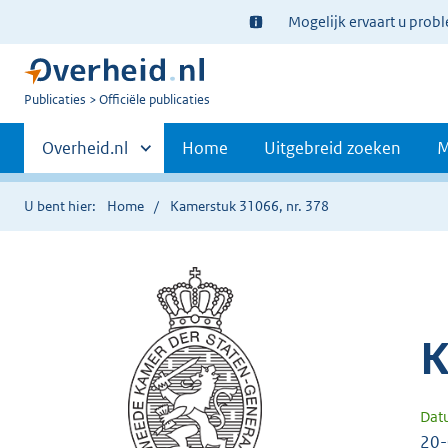
Ter
Mogelijk ervaart u prob
informatie:
U
Publicaties
Officiële publicaties
bent
Primaire
nu
Andere
Overheid.nl
Home
Uitgebreid zoeken
M
hier:
sites
navigatie
binnen
U bent hier:
Home
Kamerstuk 31066, nr. 378
K
Dat
20-