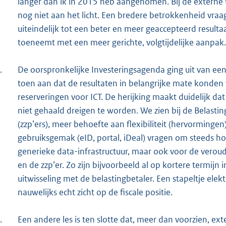
langer dan ik in 2015 heb aangenomen. Bij de externe
nog niet aan het licht. Een bredere betrokkenheid vraag
uiteindelijk tot een beter en meer geaccepteerd resulta
toeneemt met een meer gerichte, volgtijdelijke aanpak.
.
De oorspronkelijke Investeringsagenda ging uit van een 
toen aan dat de resultaten in belangrijke mate konde
reserveringen voor ICT. De herijking maakt duidelijk d
niet gehaald dreigen te worden. We zien bij de Belasti
(zzp’ers), meer behoefte aan flexibiliteit (hervorminge
gebruiksgemak (eID, portal, iDeal) vragen om steeds hog
generieke data-infrastructuur, maar ook voor de veroude
en de zzp’er. Zo zijn bijvoorbeeld al op kortere termijn
uitwisseling met de belastingbetaler. Een stapeltje elek
nauwelijks echt zicht op de fiscale positie.
.
Een andere les is ten slotte dat, meer dan voorzien, 