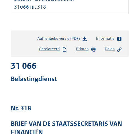
31066 nr. 318
Authentieke versie (PDF)
b
Informatie
e
Gerelateerd
Printen
Delen
s
t
31 066
a
n
d
Belastingdienst
s
g
r
o
Nr. 318
o
t
t
BRIEF VAN DE STAATSSECRETARIS VAN
e
FINANCIËN
: