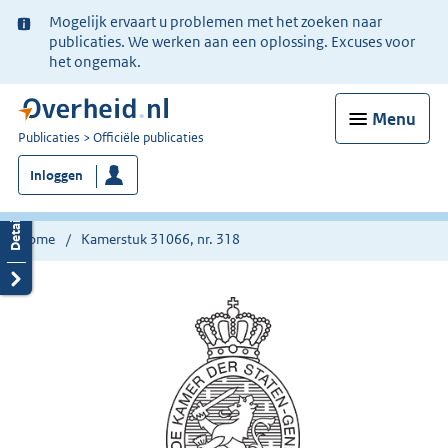
Ter
Mogelijk ervaart u problemen met het zoeken naar
informatie:
publicaties. We werken aan een oplossing. Excuses voor
het ongemak.
Menu
U
Publicaties
Officiële publicaties
bent
Inloggen
nu
hier:
Home
Kamerstuk 31066, nr. 318