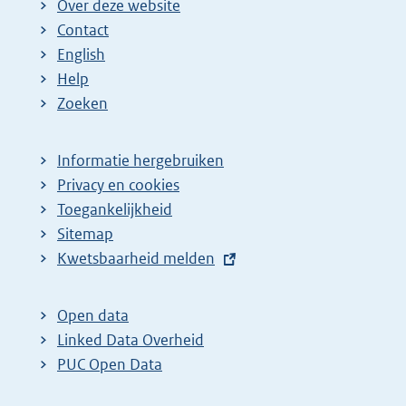
Over deze website
Contact
English
Help
Zoeken
Informatie hergebruiken
Privacy en cookies
Toegankelijkheid
Sitemap
E
Kwetsbaarheid melden
x
t
Open data
e
Linked Data Overheid
r
PUC Open Data
n
e