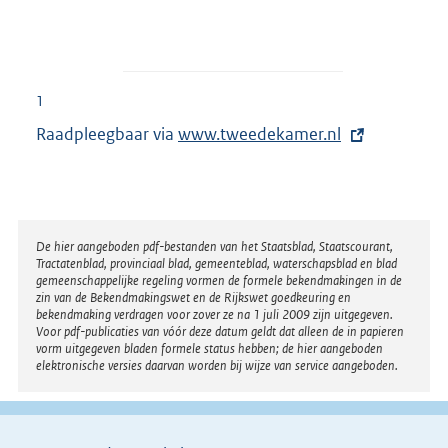
1
Raadpleegbaar via
E
www.tweedekamer.nl
x
t
e
r
Disclaimer
De hier aangeboden pdf-bestanden van het Staatsblad, Staatscourant,
Tractatenblad, provinciaal blad, gemeenteblad, waterschapsblad en blad
n
gemeenschappelijke regeling vormen de formele bekendmakingen in de
e
zin van de Bekendmakingswet en de Rijkswet goedkeuring en
bekendmaking verdragen voor zover ze na 1 juli 2009 zijn uitgegeven.
l
Voor pdf-publicaties van vóór deze datum geldt dat alleen de in papieren
i
vorm uitgegeven bladen formele status hebben; de hier aangeboden
elektronische versies daarvan worden bij wijze van service aangeboden.
n
k
: