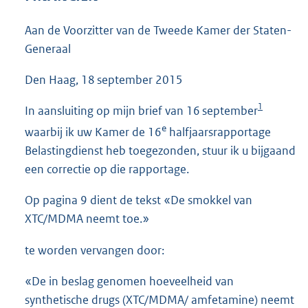
3
6
Aan de Voorzitter van de Tweede Kamer der Staten-
K
Generaal
b
Den Haag, 18 september 2015
1
In aansluiting op mijn brief van 16 september
e
waarbij ik uw Kamer de 16
halfjaarsrapportage
Belastingdienst heb toegezonden, stuur ik u bijgaand
een correctie op die rapportage.
Op pagina 9 dient de tekst «De smokkel van
XTC/MDMA neemt toe.»
te worden vervangen door:
«De in beslag genomen hoeveelheid van
synthetische drugs (XTC/MDMA/ amfetamine) neemt