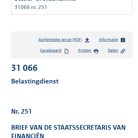
31066 nr. 251
Authentieke versie (PDF)
b
Informatie
e
Gerelateerd
Printen
Delen
s
t
31 066
a
n
d
Belastingdienst
s
g
r
o
Nr. 251
o
t
t
BRIEF VAN DE STAATSSECRETARIS VAN
e
FINANCIËN
: