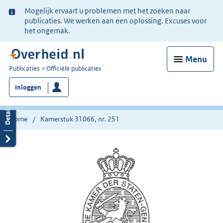
Ter
Mogelijk ervaart u problemen met het zoeken naar
informatie:
publicaties. We werken aan een oplossing. Excuses voor
het ongemak.
Menu
U
Publicaties
Officiële publicaties
bent
Inloggen
nu
hier:
Home
Kamerstuk 31066, nr. 251