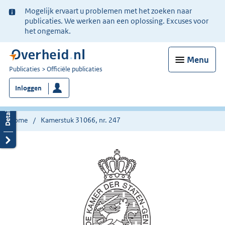
Ter
Mogelijk ervaart u problemen met het zoeken naar
informatie:
publicaties. We werken aan een oplossing. Excuses voor
het ongemak.
Menu
U
Publicaties
Officiële publicaties
bent
Inloggen
nu
hier:
Home
Kamerstuk 31066, nr. 247