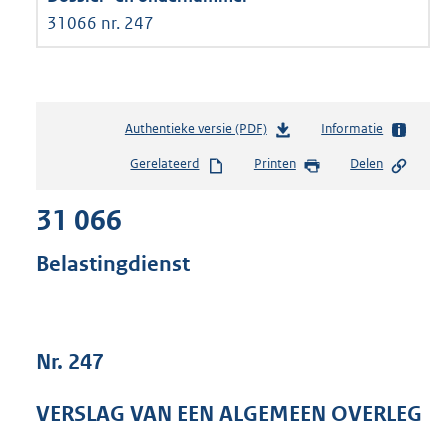
31066 nr. 247
Authentieke versie (PDF)
b
Informatie
e
Gerelateerd
Printen
Delen
s
t
31 066
a
n
d
Belastingdienst
s
g
r
o
Nr. 247
o
t
t
VERSLAG VAN EEN ALGEMEEN OVERLEG
e
: