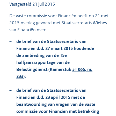
Vastgesteld
21 juli 2015
1
4
9
De vaste commissie voor Financiën heeft op 21 mei
K
2015 overleg gevoerd met Staatssecretaris Wiebes
b
van Financiën over:
–
de brief van de Staatssecretaris van
Financiën d.d. 27 maart 2015 houdende
de aanbieding van de 15e
halfjaarsrapportage van de
Belastingdienst (Kamerstuk
31 066, nr.
233
);
–
de brief van de Staatssecretaris van
Financiën d.d. 23 april 2015 met de
beantwoording van vragen van de vaste
commissie voor Financiën met betrekking