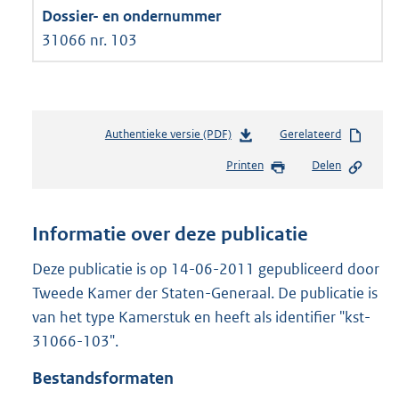
31066 nr. 103
Authentieke versie (PDF)
b
Gerelateerd
e
Printen
Delen
s
t
a
n
Informatie over deze publicatie
d
s
Deze publicatie is op 14-06-2011 gepubliceerd door
g
Tweede Kamer der Staten-Generaal. De publicatie is
r
van het type Kamerstuk en heeft als identifier "kst-
o
31066-103".
o
t
Bestandsformaten
t
e