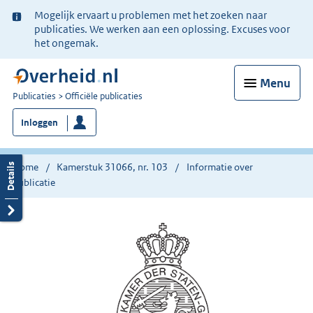
Ter
Mogelijk ervaart u problemen met het zoeken naar
informatie:
publicaties. We werken aan een oplossing. Excuses voor
het ongemak.
Menu
U
Publicaties
Officiële publicaties
bent
Inloggen
nu
hier:
Home
Kamerstuk 31066, nr. 103
Informatie over
publicatie