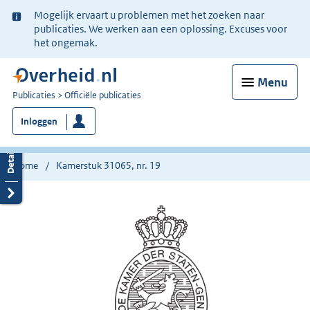
Ter
Mogelijk ervaart u problemen met het zoeken naar
informatie:
publicaties. We werken aan een oplossing. Excuses voor
het ongemak.
Menu
U
Publicaties
Officiële publicaties
bent
Inloggen
nu
hier:
Home
Kamerstuk 31065, nr. 19