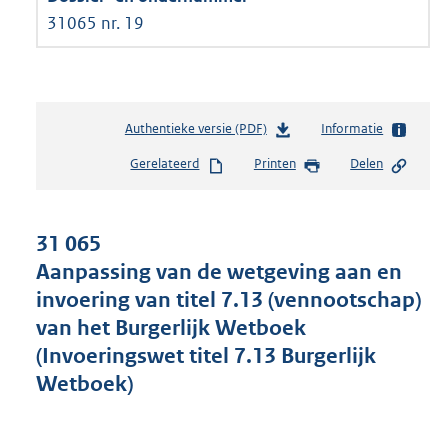
31065 nr. 19
Authentieke versie (PDF)
b
Informatie
e
Gerelateerd
Printen
Delen
s
t
a
n
31 065
d
Aanpassing van de wetgeving aan en
s
invoering van titel 7.13 (vennootschap)
g
r
van het Burgerlijk Wetboek
o
(Invoeringswet titel 7.13 Burgerlijk
o
Wetboek)
t
t
e
: