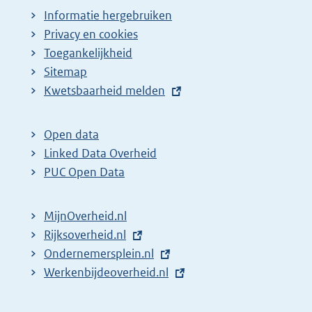
Informatie hergebruiken
Privacy en cookies
Toegankelijkheid
Sitemap
E
Kwetsbaarheid melden
x
t
Open data
e
Linked Data Overheid
r
PUC Open Data
n
e
MijnOverheid.nl
l
E
Rijksoverheid.nl
i
x
E
Ondernemersplein.nl
n
t
x
E
Werkenbijdeoverheid.nl
k
e
t
x
:
r
e
t