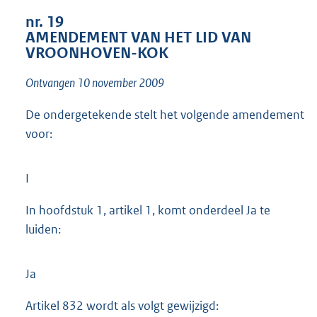
1
nr. 19
4
AMENDEMENT VAN HET LID VAN
K
VROONHOVEN-KOK
b
Ontvangen 10 november 2009
De ondergetekende stelt het volgende amendement
voor:
I
In hoofdstuk 1, artikel 1, komt onderdeel Ja te
luiden:
Ja
Artikel 832 wordt als volgt gewijzigd: