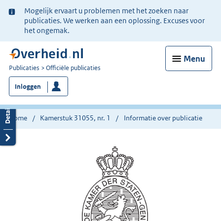
Ter
Mogelijk ervaart u problemen met het zoeken naar
informatie:
publicaties. We werken aan een oplossing. Excuses voor
het ongemak.
Menu
U
Publicaties
Officiële publicaties
bent
Inloggen
nu
hier:
Home
Kamerstuk 31055, nr. 1
Informatie over publicatie