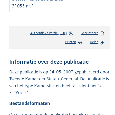
31055 nr. 1
Authentieke versie (PDF)
b
Gerelateerd
e
Printen
Delen
s
t
a
n
Informatie over deze publicatie
d
s
Deze publicatie is op 24-05-2007 gepubliceerd door
g
Tweede Kamer der Staten-Generaal. De publicatie is
r
van het type Kamerstuk en heeft als identifier "kst-
o
31055-1".
o
t
Bestandsformaten
t
e
Op dit moment is de publicatie beschikbaar in de
: