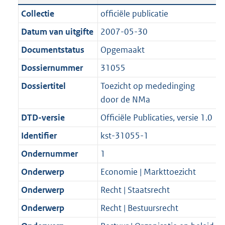
n
a
t
a
c
:
e
t
Collectie
officiële publicatie
d
n
i
t
a
1
:
e
Datum van uitgifte
2007-05-30
s
d
e
i
t
2
1
:
g
s
Documentstatus
Opgemaakt
i
e
i
K
K
1
r
g
n
i
e
b
b
K
Dossiernummer
31055
o
r
f
n
i
b
Dossiertitel
Toezicht op mededinging
o
o
o
f
n
door de NMa
t
o
r
o
f
t
t
DTD-versie
Officiële Publicaties, versie 1.0
m
r
o
e
t
a
m
r
Identifier
kst-31055-1
:
e
a
a
m
Ondernummer
1
2
:
t
a
a
K
2
Onderwerp
Economie | Markttoezicht
t
a
b
K
t
Onderwerp
Recht | Staatsrecht
b
Onderwerp
Recht | Bestuursrecht