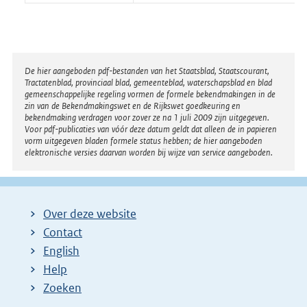
Disclaimer
De hier aangeboden pdf-bestanden van het Staatsblad, Staatscourant,
Tractatenblad, provinciaal blad, gemeenteblad, waterschapsblad en blad
gemeenschappelijke regeling vormen de formele bekendmakingen in de
zin van de Bekendmakingswet en de Rijkswet goedkeuring en
bekendmaking verdragen voor zover ze na 1 juli 2009 zijn uitgegeven.
Voor pdf-publicaties van vóór deze datum geldt dat alleen de in papieren
vorm uitgegeven bladen formele status hebben; de hier aangeboden
elektronische versies daarvan worden bij wijze van service aangeboden.
Over deze website
Contact
English
Help
Zoeken