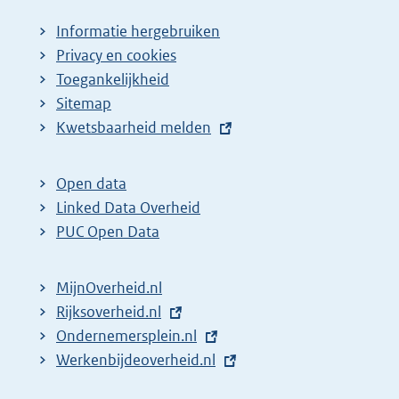
Informatie hergebruiken
Privacy en cookies
Toegankelijkheid
Sitemap
E
Kwetsbaarheid melden
x
t
Open data
e
Linked Data Overheid
r
PUC Open Data
n
e
MijnOverheid.nl
l
E
Rijksoverheid.nl
i
x
E
Ondernemersplein.nl
n
t
x
E
Werkenbijdeoverheid.nl
k
e
t
x
: