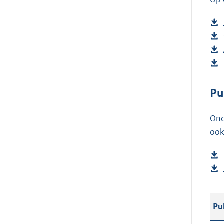
Pu
Ond
ook
Pu