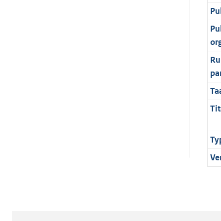
Pu
Pu
or
Ru
pa
Ta
Tit
Ty
Ve