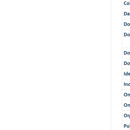
Col
Da
Do
Do
Do
Dos
Ide
In
On
On
Or
Pu