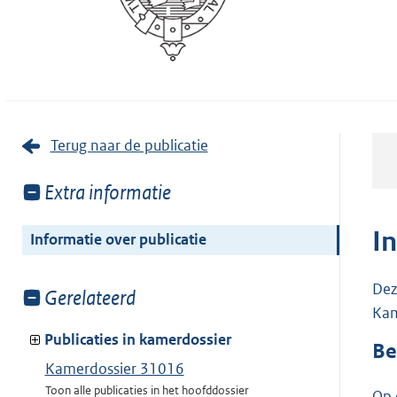
Terug naar de publicatie
Toon
Extra informatie
meer
van:
I
Informatie over publicatie
Dez
Toon
Gerelateerd
Kam
meer
van:
Publicaties in kamerdossier
Be
Kamerdossier 31016
Toon alle publicaties in het hoofddossier
Op 