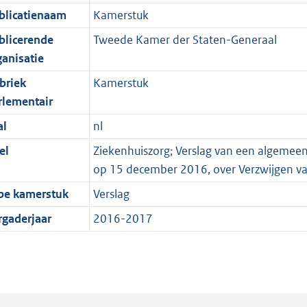
blicatienaam
Kamerstuk
blicerende
Tweede Kamer der Staten-Generaal
ganisatie
briek
Kamerstuk
rlementair
al
nl
el
Ziekenhuiszorg; Verslag van een algemeen
op 15 december 2016, over Verzwijgen v
pe kamerstuk
Verslag
rgaderjaar
2016-2017