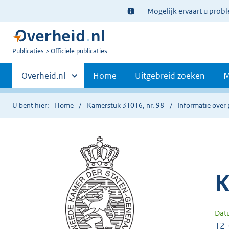
Ter
Mogelijk ervaart u prob
informatie:
U
Publicaties
Officiële publicaties
bent
Primaire
nu
Andere
Overheid.nl
Home
Uitgebreid zoeken
M
hier:
sites
navigatie
binnen
U bent hier:
Home
Kamerstuk 31016, nr. 98
Informatie over 
K
Dat
12-