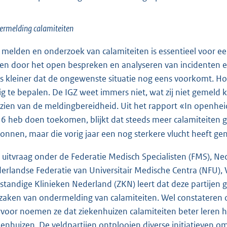
rmelding calamiteiten
 melden en onderzoek van calamiteiten is essentieel voor een
een door het open bespreken en analyseren van incidenten 
s kleiner dat de ongewenste situatie nog eens voorkomt. Hoe
tig te bepalen. De IGZ weet immers niet, wat zij niet gemeld kri
zien van de meldingbereidheid. Uit het rapport «In openhei
6 heb doen toekomen, blijkt dat steeds meer calamiteiten
onnen, maar die vorig jaar een nog sterkere vlucht heeft g
 uitvraag onder de Federatie Medisch Specialisten (FMS), Ne
erlandse Federatie van Universitair Medische Centra (NFU)
fstandige Klinieken Nederland (ZKN) leert dat deze partije
zaken van ondermelding van calamiteiten. Wel constateren o
rvoor noemen ze dat ziekenhuizen calamiteiten beter leren 
kenhuizen. De veldpartijen ontplooien diverse initiatieven o