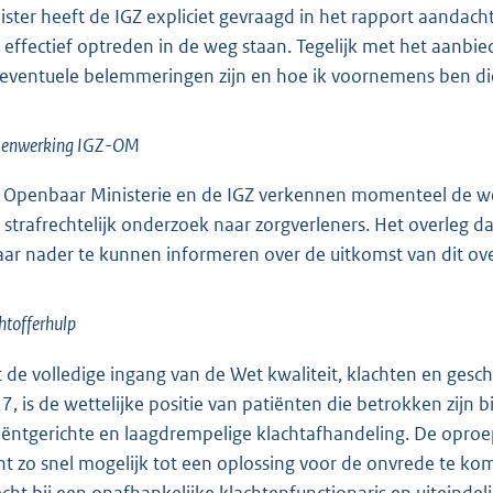
ister heeft de IGZ expliciet gevraagd in het rapport aandach
 effectief optreden in de weg staan. Tegelijk met het aanb
 eventuele belemmeringen zijn en hoe ik voornemens ben 
enwerking IGZ-OM
 Openbaar Ministerie en de IGZ verkennen momenteel de wet
 strafrechtelijk onderzoek naar zorgverleners. Het overleg 
aar nader te kunnen informeren over de uitkomst van dit ove
htofferhulp
 de volledige ingang van de Wet kwaliteit, klachten en gesc
7, is de wettelijke positie van patiënten die betrokken zijn 
iëntgerichte en laagdrempelige klachtafhandeling. De opro
ënt zo snel mogelijk tot een oplossing voor de onvrede te ko
echt bij een onafhankelijke klachtenfunctionaris en uiteindel