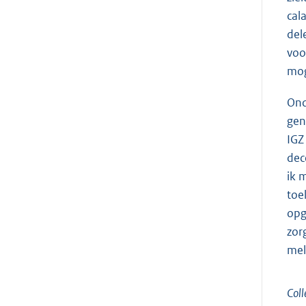
cal
del
voo
mog
Ond
gen
IGZ
dec
ik 
toe
opg
zor
mel
Coll