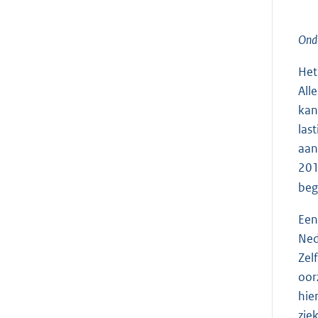
Onde
Het
All
kan
las
aan
201
beg
Een
Ned
Zel
oor
hie
zie