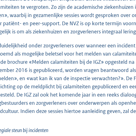
amiteiten te vergroten. Zo zijn de academische ziekenhuizen
en», waarbij in gezamenlijke sessies wordt gesproken over 
r patiënt- en peer-support. De NVZ is op korte termijn vo
elijk is om als ziekenhuizen en zorgverleners integraal lerin
uidelijkheid onder zorgverleners over wanneer een incident e
oemd als mogelijke beletsel voor het melden van calamiteiten
 de brochure «Melden calamiteiten bij de IGZ» opgesteld na 
ember 2016 is gepubliceerd, worden vragen beantwoord als 
melden», en «wat kan ik van de inspectie verwachten?». De 
lichting op de meldplicht bij calamiteiten gepubliceerd en e
esteld. De IGZ zal ook het komende jaar in een reeks dialoog
gbestuurders en zorgverleners over onderwerpen als openh
dcultuur. Indien deze sessies hiertoe aanleiding geven, zal 
egiale steun bij incidenten