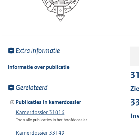
Toon
Extra informatie
meer
van:
Informatie over publicatie
3
Toon
Gerelateerd
Zi
meer
3
van:
Publicaties in kamerdossier
Kamerdossier 31016
In
Toon alle publicaties in het hoofddossier
Kamerdossier 33149