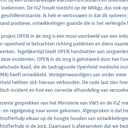
 toekennen. De IGZ houdt toezicht op de Wkkgz, dus ook op d
 geschilleninstantie. Ik heb er vertrouwen in dat dit systeem g
band positieve, ontwikkelingen gaande die in het verlengde
 project OPEN in de zorg is een mooi voorbeeld van een initi
r openheid te betrachten richting patiënten en diens naaste
werken. Tegelijkertijd biedt OPEN handvatten aan zorgverlen
 deze incidenten. OPEN in de zorg is geïnitieerd door het Fon
selschade Raad, die de Gedragscode Openheid medische inci
MA) heeft ontwikkeld. Vertegenwoordigers van onder meer p
rheid hebben zich hieraan verbonden. De code laat zien ho
isch incident en hoe een correctie afhandeling van verzoek
recente gesprekken van het Ministerie van VWS en de IGZ me
- en regelgeving naar voren gekomen. Afgesproken is dat he
chtofferhulp elkaar op de hoogte houden van ontwikkelinge
chtofferhulp in de zorg. Daarnaast is afgesproken dat we be