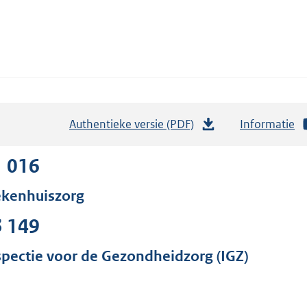
Authentieke versie (PDF)
b
Informatie
e
s
1 016
t
ekenhuiszorg
a
n
3 149
d
s
spectie voor de Gezondheidzorg (IGZ)
g
r