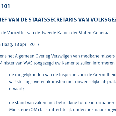
o
. 101
o
t
IEF VAN DE STAATSSECRETARIS VAN VOLKSGE
t
e
 de Voorzitter van de Tweede Kamer der Staten-Generaal
:
4
 Haag, 18 april 2017
9
dens het Algemeen Overleg Verzwijgen van medische misser
K
Minister van VWS toegezegd uw Kamer te zullen informeren 
b
de mogelijkheden van de Inspectie voor de Gezondheid
vaststellingsovereenkomsten met onwenselijke afsprak
ervaart;
de stand van zaken met betrekking tot de informatie-u
Ministerie (OM) bij strafrechtelijk onderzoek naar zorgv