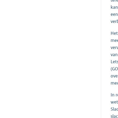
kan
een
ver
Het
mee
ver
van
Let
(GO
ove
med
In 
wet
Sla
sla