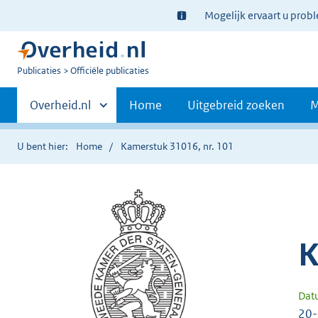
Ter
Mogelijk ervaart u prob
informatie:
U
Publicaties
Officiële publicaties
bent
Primaire
nu
Andere
Overheid.nl
Home
Uitgebreid zoeken
M
hier:
sites
navigatie
binnen
U bent hier:
Home
Kamerstuk 31016, nr. 101
K
Dat
20-