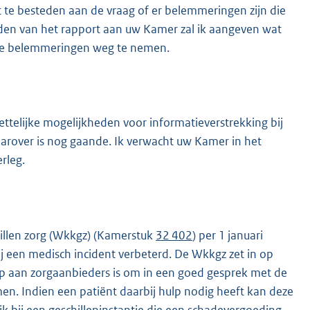
t te besteden aan de vraag of er belemmeringen zijn die
ieden van het rapport aan uw Kamer zal ik aangeven wat
die belemmeringen weg te nemen.
telijke mogelijkheden voor informatieverstrekking bij
daarover is nog gaande. Ik verwacht uw Kamer in het
rleg.
hillen zorg (Wkkgz) (Kamerstuk
32 402
) per 1 januari
bij een medisch incident verbeterd. De Wkkgz zet in op
ep aan zorgaanbieders is om in een goed gesprek met de
men. Indien een patiënt daarbij hulp nodig heeft kan deze
ijk bij een geschilleninstantie die een schadevergoeding