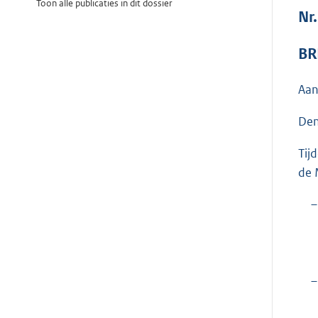
Toon alle publicaties in dit dossier
Nr
BR
Aan
Den
Tij
de 
–
–