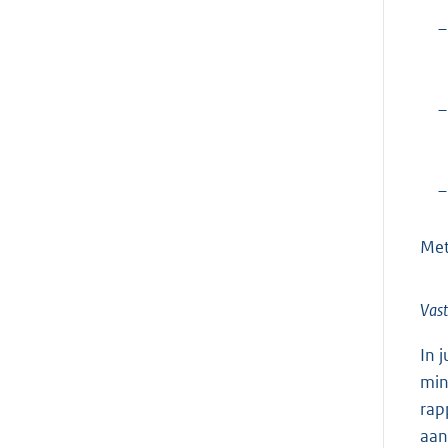
–
–
–
Met
Vast
In 
min
rap
aan