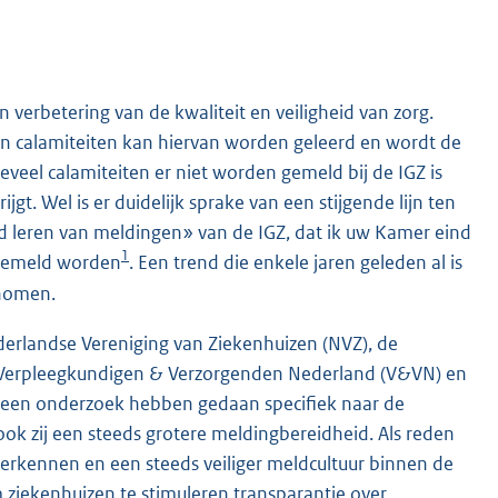
 verbetering van de kwaliteit en veiligheid van zorg.
en calamiteiten kan hiervan worden geleerd en wordt de
veel calamiteiten er niet worden gemeld bij de IGZ is
jgt. Wel is er duidelijk sprake van een stijgende lijn ten
d leren van meldingen» van de IGZ, dat ik uw Kamer eind
1
 gemeld worden
. Een trend die enkele jaren geleden al is
enomen.
derlandse Vereniging van Ziekenhuizen (NVZ), de
, Verpleegkundigen & Verzorgenden Nederland (V&VN) en
n geen onderzoek hebben gedaan specifiek naar de
ok zij een steeds grotere meldingbereidheid. Als reden
herkennen en een steeds veiliger meldcultuur binnen de
m ziekenhuizen te stimuleren transparantie over