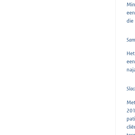
Min
een
die
Sam
Het
een
naj
Slac
Met
201
pat
cli
ter