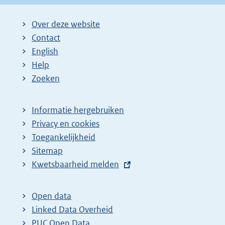
Over deze website
Contact
English
Help
Zoeken
Informatie hergebruiken
Privacy en cookies
Toegankelijkheid
Sitemap
E
Kwetsbaarheid melden
x
t
Open data
e
Linked Data Overheid
r
PUC Open Data