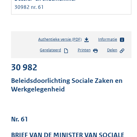
30982 nr. 61
Authentieke versie (PDF)
b
Informatie
e
Gerelateerd
Printen
Delen
s
t
30 982
a
n
d
Beleidsdoorlichting Sociale Zaken en
s
Werkgelegenheid
g
r
o
o
t
Nr. 61
t
e
BRIEF VAN DE MINISTER VAN SOCIALE
: