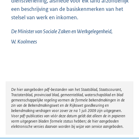
dienstverlening, alsmede voor elk land afzonderlijk
een beschrijving van de basiskenmerken van het
stelsel van werk en inkomen.
De Minister van Sociale Zaken en Werkgelegenheid,
W.
Koolmees
Disclaimer
De hier aangeboden pdf-bestanden van het Staatsblad, Staatscourant,
Tractatenblad, provinciaal blad, gemeenteblad, waterschapsblad en blad
gemeenschappelijke regeling vormen de formele bekendmakingen in de
zin van de Bekendmakingswet en de Rijkswet goedkeuring en
bekendmaking verdragen voor zover ze na 1 juli 2009 zijn uitgegeven.
Voor pdf-publicaties van vóór deze datum geldt dat alleen de in papieren
vorm uitgegeven bladen formele status hebben; de hier aangeboden
elektronische versies daarvan worden bij wijze van service aangeboden.