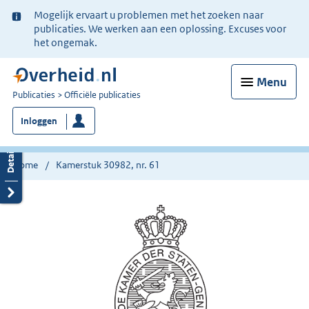
Ter
Mogelijk ervaart u problemen met het zoeken naar
informatie:
publicaties. We werken aan een oplossing. Excuses voor
het ongemak.
Menu
U
Publicaties
Officiële publicaties
bent
Inloggen
nu
hier:
Home
Kamerstuk 30982, nr. 61