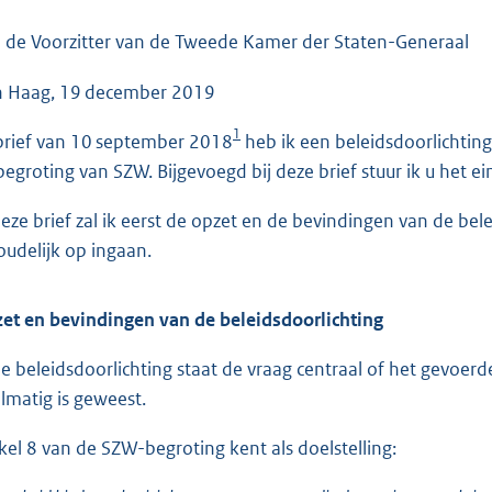
o
o
 de Voorzitter van de Tweede Kamer der Staten-Generaal
t
 Haag, 19 december 2019
t
e
1
 brief van 10 september 2018
heb ik een beleidsdoorlichtin
:
begroting van SZW. Bijgevoegd bij deze brief stuur ik u het e
6
2
deze brief zal ik eerst de opzet en de bevindingen van de bele
K
oudelijk op ingaan.
b
et en bevindingen van de beleidsdoorlichting
de beleidsdoorlichting staat de vraag centraal of het gevoerde
lmatig is geweest.
ikel 8 van de SZW-begroting kent als doelstelling: