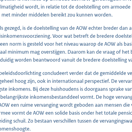
lmatigheid wordt, in relatie tot de doelstelling om armoede
 met minder middelen bereikt zou kunnen worden.
ls gezegd, is de doelstelling van de AOW echter breder dan 
isinkomensvoorziening. Voor wat betreft de bredere doelstel
geen norm is gesteld voor het niveau waarop de AOW als bas
iaal minimum mag overstijgen. Daarom kan de vraag of het
duidig worden beantwoord vanuit de bredere doelstelling 
beleidsdoorlichting concludeert verder dat de gemiddelde 
 geheel hoog zijn, ook in internationaal perspectief. De ver
gste inkomens. Bij deze huishoudens is doorgaans sprake va
 belangrijkste inkomensbestanddeel vormt. De hoge vervan
AOW een ruime vervanging wordt geboden aan mensen die
rmee vormt de AOW een solide basis onder het totale pensio
eiding schuil. Zo bestaan verschillen tussen de vervangings
omenshoogte.