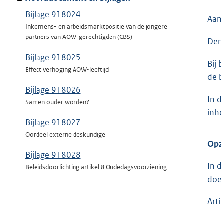
Bijlage 918024
Aan
Inkomens- en arbeidsmarktpositie van de jongere
partners van AOW-gerechtigden (CBS)
Den
Bijlage 918025
Bij
Effect verhoging AOW-leeftijd
de 
Bijlage 918026
In 
Samen ouder worden?
inh
Bijlage 918027
Oordeel externe deskundige
Opz
Bijlage 918028
In 
Beleidsdoorlichting artikel 8 Oudedagsvoorziening
doe
Art