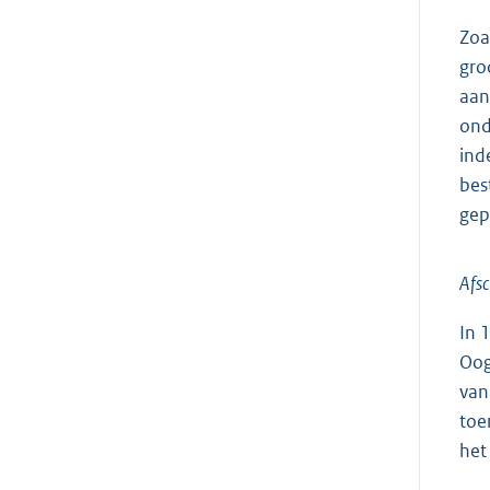
Zoa
gro
aan
ond
ind
bes
gep
Afsc
In 
Oog
van
toe
het