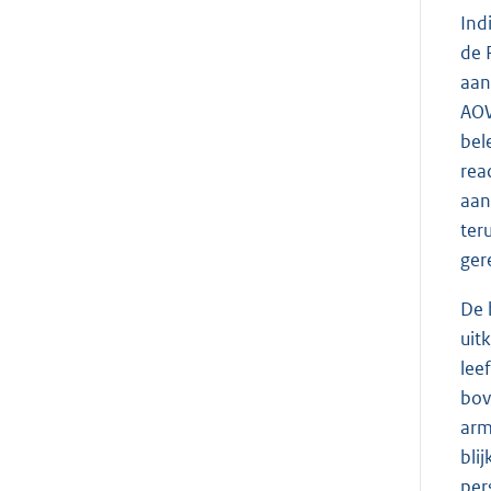
Ind
de 
aan
AOW
bel
rea
aan
ter
ger
De 
uit
lee
bov
arm
bli
per