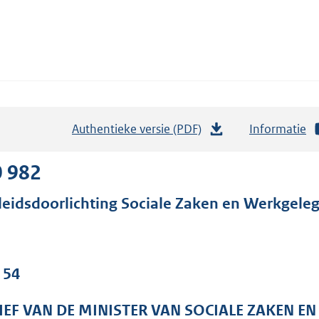
Authentieke versie (PDF)
b
Informatie
e
s
0 982
t
leidsdoorlichting Sociale Zaken en Werkgele
a
n
d
s
 54
g
r
IEF VAN DE MINISTER VAN SOCIALE ZAKEN E