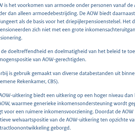
 is het voorkomen van armoede onder personen vanaf de AO
der dan alleen armoedebestrijding. De AOW biedt daarnaa
ungeert als de basis voor het driepijlerpensioenstelsel. Het dri
ensioneerden zich niet met een grote inkomensachteruitgan
sionering.
de doeltreffendheid en doelmatigheid van het beleid te to
mogenspositie van AOW-gerechtigden.
rbij is gebruik gemaakt van diverse databestanden uit binne
gemene Rekenkamer, CBS).
AOW-uitkering biedt een uitkering op een hoger niveau da
AOW, waarmee generieke inkomensondersteuning wordt gege
gt voor een ruimere inkomensvoorziening. Doordat de AOW 
atieve welvaartspositie van de AOW-uitkering ten opzichte
tractloonontwikkeling geborgd.