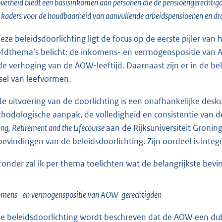
verheid biedt een basisinkomen aan personen die de pensioengerechtigde
t kaders voor de houdbaarheid van aanvullende arbeidspensioenen en dra
deze beleidsdoorlichting ligt de focus op de eerste pijler van 
fdthema’s belicht: de inkomens- en vermogenspositie van A
de verhoging van de AOW-leeftijd. Daarnaast zijn er in de 
lsel van leefvormen.
 de uitvoering van de doorlichting is een onafhankelijke des
hodologische aanpak, de volledigheid en consistentie van de 
ng, Retirement and the Lifecourse
aan de Rijksuniversiteit Gronin
bevindingen van de beleidsdoorlichting. Zijn oordeel is integ
ronder zal ik per thema toelichten wat de belangrijkste bevin
omens- en vermogenspositie van AOW-gerechtigden
de beleidsdoorlichting wordt beschreven dat de AOW een dubb