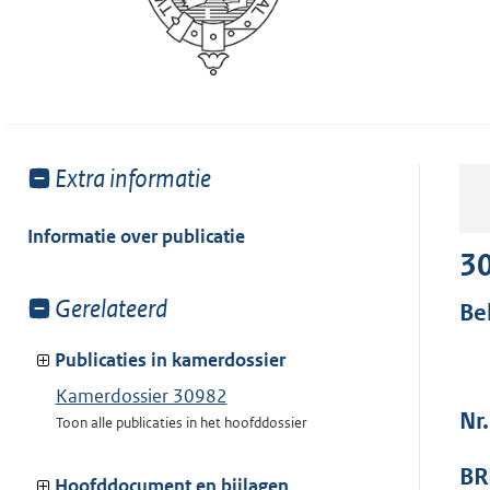
Toon
Extra informatie
meer
van:
Informatie over publicatie
3
Toon
Gerelateerd
Be
meer
van:
Publicaties in kamerdossier
Kamerdossier 30982
Nr.
Toon alle publicaties in het hoofddossier
BR
Hoofddocument en bijlagen