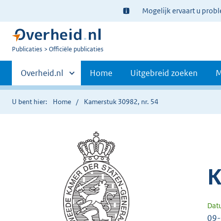
Ter
Mogelijk ervaart u prob
informatie:
U
Publicaties
Officiële publicaties
bent
Primaire
nu
Andere
Overheid.nl
Home
Uitgebreid zoeken
M
hier:
sites
navigatie
binnen
U bent hier:
Home
Kamerstuk 30982, nr. 54
K
Dat
09-