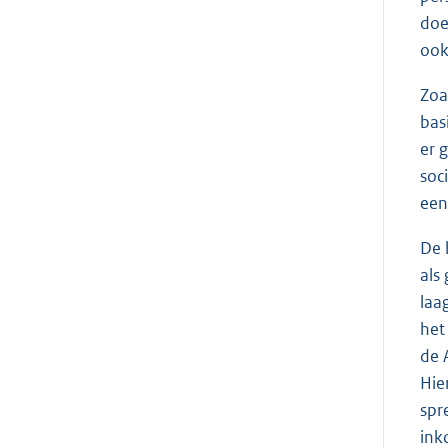
doe
ook
Zoa
bas
er 
soc
een
De 
als
laa
het
de 
Hie
spr
ink