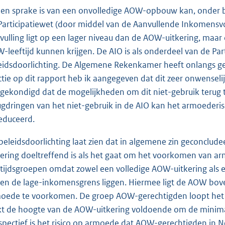
ien sprake is van een onvolledige AOW-opbouw kan, onder
Participatiewet (door middel van de Aanvullende Inkomensvo
vulling ligt op een lager niveau dan de AOW-uitkering, maar
-leeftijd kunnen krijgen. De AIO is als onderdeel van de Pa
eidsdoorlichting. De Algemene Rekenkamer heeft onlangs gew
ctie op dit rapport heb ik aangegeven dat dit zeer onwensel
gekondigd dat de mogelijkheden om dit niet-gebruik terug 
ugdringen van het niet-gebruik in de AIO kan het armoederi
educeerd.
beleidsdoorlichting laat zien dat in algemene zin geconclu
kering doeltreffend is als het gaat om het voorkomen van a
ftijdsgroepen omdat zowel een volledige AOW-uitkering als 
en de lage-inkomensgrens liggen. Hiermee ligt de AOW boven
oede te voorkomen. De groep AOW-gerechtigden loopt het la
jkt de hoogte van de AOW-uitkering voldoende om de minimaa
spectief is het risico op armoede dat AOW-gerechtigden in N