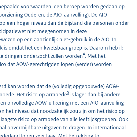
 bepaalde voorwaarden, een beroep worden gedaan op
orziening Ouderen, de AIO-aanvulling). De AIO-
 op een hoger niveau dan de bijstand die personen onder
rticipatiewet niet meegenomen in deze
ezen op een aanzienlijk niet-gebruik in de AIO. In
ijk is omdat het een kwetsbaar groep is. Daarom heb ik
4
te dringen onderzocht zullen worden
. Met het
sico dat AOW-gerechtigden lopen (verder) worden
deerd kan worden dat de (volledig opgebouwde) AOW-
5
rmoede. Het risico op armoede
is lager dan bij andere
een onvolledige AOW-uitkering met een AIO-aanvulling
 het niveau dat noodzakelijk zou zijn om het risico op
agste risico op armoede van alle leeftijdsgroepen. Ook
l onvermijdbare uitgaven te dragen. In internationaal
ederland lopen zeer laag. Met betrekking tot