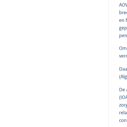
AOW
bre
en f
gep
pen
Om 
ver
Daa
(Al
De 
(IO
zor
rel
con