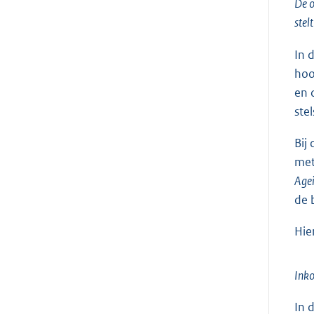
De o
stel
In 
hoo
en 
ste
Bij
met
Agei
de 
Hie
Ink
In 