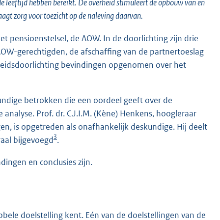
 leeftijd hebben bereikt. De overheid stimuleert de opbouw van en
agt zorg voor toezicht op de naleving daarvan.
het pensioenstelsel, de AOW. In de doorlichting zijn drie
OW-gerechtigden, de afschaffing van de partnertoeslag
beleidsdoorlichting bevindingen opgenomen over het
kundige betrokken die een oordeel geeft over de
analyse. Prof. dr. C.J.I.M. (Kène) Henkens, hoogleraar
gen, is opgetreden als onafhankelijk deskundige. Hij deelt
3
raal bijgevoegd
.
dingen en conclusies zijn.
ele doelstelling kent. Eén van de doelstellingen van de