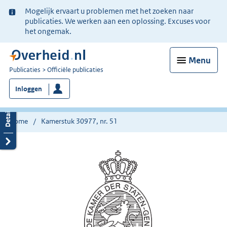
Ter
Mogelijk ervaart u problemen met het zoeken naar
informatie:
publicaties. We werken aan een oplossing. Excuses voor
het ongemak.
Menu
U
Publicaties
Officiële publicaties
bent
Inloggen
nu
hier:
Home
Kamerstuk 30977, nr. 51