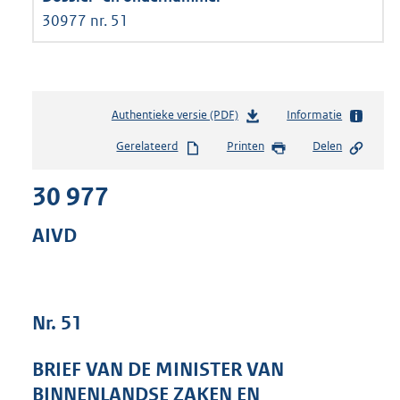
30977 nr. 51
Authentieke versie (PDF)
b
Informatie
e
Gerelateerd
Printen
Delen
s
t
30 977
a
n
d
AIVD
s
g
r
o
Nr. 51
o
t
t
BRIEF VAN DE MINISTER VAN
e
BINNENLANDSE ZAKEN EN
: