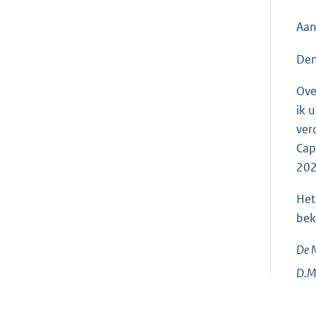
Aan
Den
Ove
ik 
ver
Cap
202
Het
bek
De M
D.M