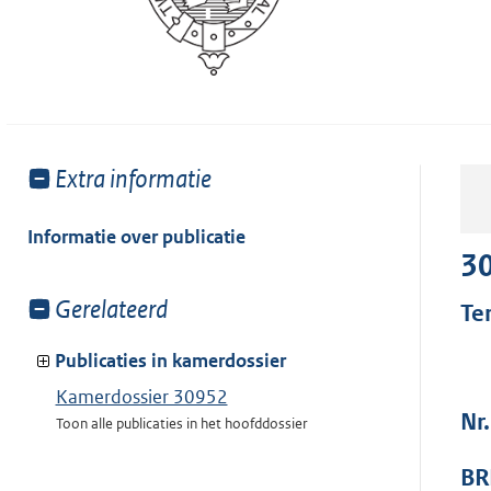
Toon
Extra informatie
meer
van:
Informatie over publicatie
3
Toon
Gerelateerd
Te
meer
van:
Publicaties in kamerdossier
Kamerdossier 30952
Nr
Toon alle publicaties in het hoofddossier
BR