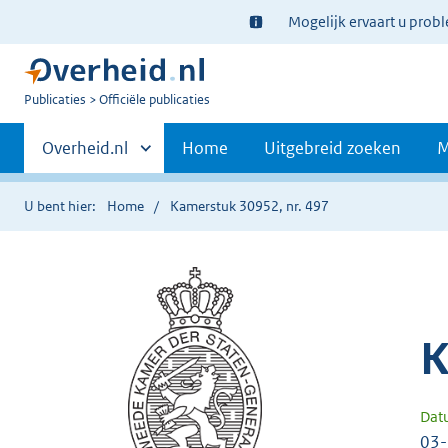
Ter
Mogelijk ervaart u prob
informatie:
U
Publicaties
Officiële publicaties
bent
Primaire
nu
Andere
Overheid.nl
Home
Uitgebreid zoeken
M
hier:
sites
navigatie
binnen
U bent hier:
Home
Kamerstuk 30952, nr. 497
K
Dat
03-