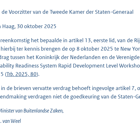
o
o
 de Voorzitter van de Tweede Kamer der Staten-Generaal
t
 Haag, 30 oktober 2025
t
e
reenkomstig het bepaalde in artikel 13, eerste lid, van d
:
u hierbij ter kennis brengen de op 8 oktober 2025 te New Y
3
drag tussen het Koninkrijk der Nederlanden en de Verenigd
7
ability Readiness System Rapid Development Level Worksho
K
5 (
Trb
. 2025, 80
).
b
 in de brieven vervatte verdrag behoeft ingevolge artikel 7,
endmaking verdragen niet de goedkeuring van de Staten-Ge
inister van Buitenlandse Zaken,
. van
Weel