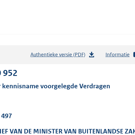
Authentieke versie (PDF)
b
Informatie
e
s
0 952
t
r kennisname voorgelegde Verdragen
a
n
d
s
. 497
g
r
IEF VAN DE MINISTER VAN BUITENLANDSE ZA