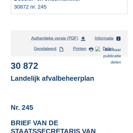
30872 nr. 245
Authentieke versie (PDF)
b
Informatie
e
Gerelateerd
Printen
Delen
s
t
30 872
a
n
d
Landelijk afvalbeheerplan
s
g
r
o
Nr. 245
o
t
t
BRIEF VAN DE
e
STAATSSECRETARIS VAN
: