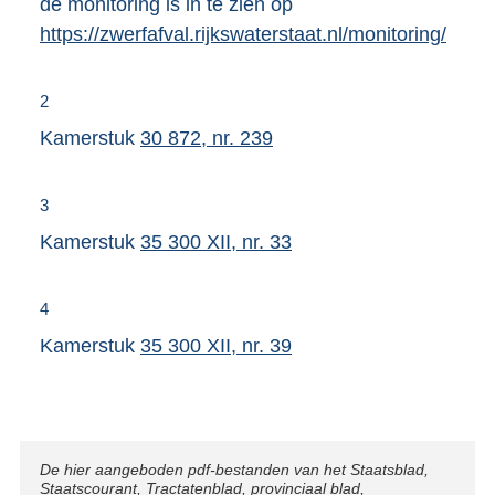
de monitoring is in te zien op
https://zwerfafval.rijkswaterstaat.nl/monitoring/
2
Kamerstuk
30 872, nr. 239
3
Kamerstuk
35 300 XII, nr. 33
4
Kamerstuk
35 300 XII, nr. 39
Disclaimer
De hier aangeboden pdf-bestanden van het Staatsblad,
Staatscourant, Tractatenblad, provinciaal blad,