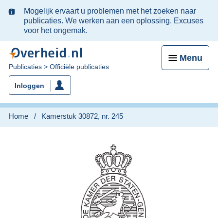
Ter
Mogelijk ervaart u problemen met het zoeken naar
informatie:
publicaties. We werken aan een oplossing. Excuses
voor het ongemak.
Menu
U
Publicaties
Officiële publicaties
bent
Inloggen
nu
hier:
Home
Kamerstuk 30872, nr. 245