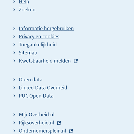
Help
Zoeken
Informatie hergebruiken
Privacy en cookies
Toegankelijkheid
Sitemap
E
Kwetsbaarheid melden
x
t
Open data
e
Linked Data Overheid
r
PUC Open Data
n
e
MijnOverheid.nl
l
E
Rijksoverheid.nl
i
x
E
Ondernemersplein.nl
n