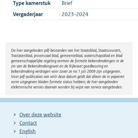
Type kamerstuk
Brief
Vergaderjaar
2023-2024
Disclaimer
De hier aangeboden pdf-bestanden van het Staatsblad, Staatscourant,
Tractatenblad, provinciaal blad, gemeenteblad, waterschapsblad en blad
gemeenschappelijke regeling vormen de formele bekendmakingen in de
zin van de Bekendmakingswet en de Rijkswet goedkeuring en
bekendmaking verdragen voor zover ze na 1 juli 2009 zijn uitgegeven.
Voor pdf-publicaties van vóór deze datum geldt dat alleen de in papieren
vorm uitgegeven bladen formele status hebben; de hier aangeboden
elektronische versies daarvan worden bij wijze van service aangeboden.
Over deze website
Contact
English