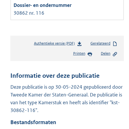
30862 nr. 116
Authentieke versie (PDF)
b
Gerelateerd
e
Printen
Delen
s
t
a
n
Informatie over deze publicatie
d
s
Deze publicatie is op 30-05-2024 gepubliceerd door
g
Tweede Kamer der Staten-Generaal. De publicatie is
r
van het type Kamerstuk en heeft als identifier "kst-
o
30862-116".
o
t
Bestandsformaten
t
e