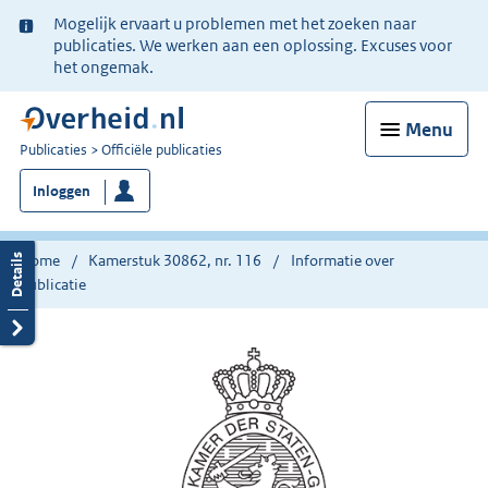
Ter
Mogelijk ervaart u problemen met het zoeken naar
informatie:
publicaties. We werken aan een oplossing. Excuses voor
het ongemak.
Menu
U
Publicaties
Officiële publicaties
bent
Inloggen
nu
hier:
Home
Kamerstuk 30862, nr. 116
Informatie over
publicatie